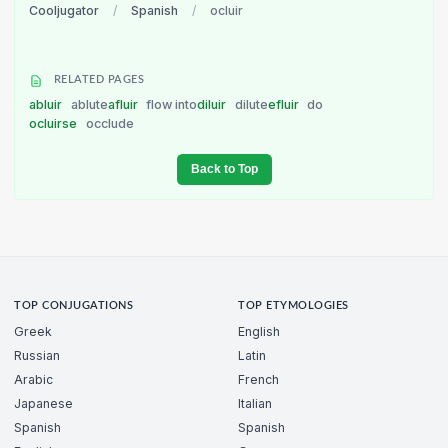
Cooljugator
/
Spanish
/
ocluir
RELATED PAGES
abluir
ablute
afluir
flow into
diluir
dilute
efluir
do
ocluirse
occlude
Back to Top
TOP CONJUGATIONS
TOP ETYMOLOGIES
Greek
English
Russian
Latin
Arabic
French
Japanese
Italian
Spanish
Spanish