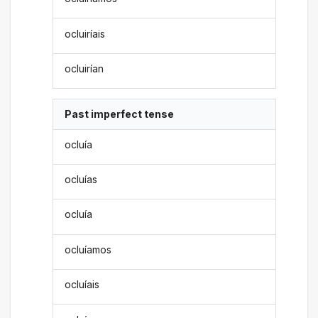
ocluiríais
ocluirían
Past imperfect tense
ocluía
ocluías
ocluía
ocluíamos
ocluíais