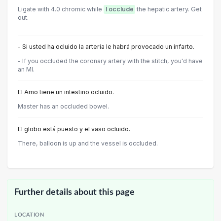
Ligate with 4.0 chromic while
I occlude
the hepatic artery. Get
out.
- Si usted ha ocluido la arteria le habrá provocado un infarto.
- If you occluded the coronary artery with the stitch, you'd have
an MI.
El Amo tiene un intestino ocluido.
Master has an occluded bowel.
El globo está puesto y el vaso ocluido.
There, balloon is up and the vessel is occluded.
Further details about this page
LOCATION