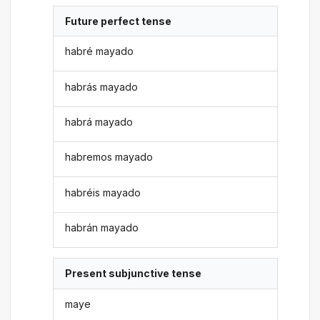
Future perfect tense
habré mayado
habrás mayado
habrá mayado
habremos mayado
habréis mayado
habrán mayado
Present subjunctive tense
maye