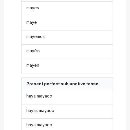
mayes
maye
mayemos
mayéis
mayen
Present perfect subjunctive tense
haya mayado
hayas mayado
haya mayado