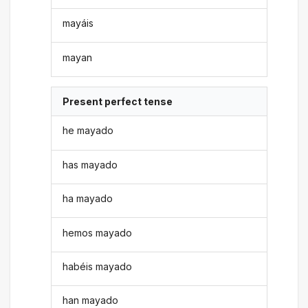
mayáis
mayan
Present perfect tense
he mayado
has mayado
ha mayado
hemos mayado
habéis mayado
han mayado