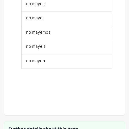
no mayes
no maye
no mayemos
no mayéis
no mayen