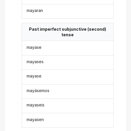
mayaran
Past imperfect subjunctive (second)
tense
mayase
mayases
mayase
mayásemos
mayaseis
mayasen