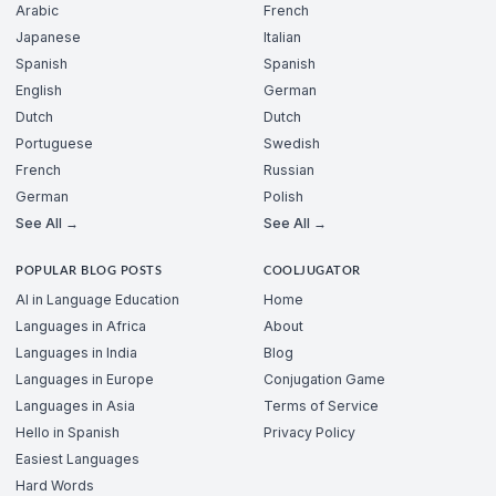
Arabic
French
Japanese
Italian
Spanish
Spanish
English
German
Dutch
Dutch
Portuguese
Swedish
French
Russian
German
Polish
See All →
See All →
POPULAR BLOG POSTS
COOLJUGATOR
AI in Language Education
Home
Languages in Africa
About
Languages in India
Blog
Languages in Europe
Conjugation Game
Languages in Asia
Terms of Service
Hello in Spanish
Privacy Policy
Easiest Languages
Hard Words