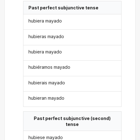
Past perfect subjunctive tense
hubiera mayado
hubieras mayado
hubiera mayado
hubiéramos mayado
hubierais mayado
hubieran mayado
Past perfect subjunctive (second)
tense
hubiese mayado