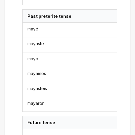
Past preterite tense
mayé
mayaste
mayó
mayamos
mayasteis
mayaron
Future tense