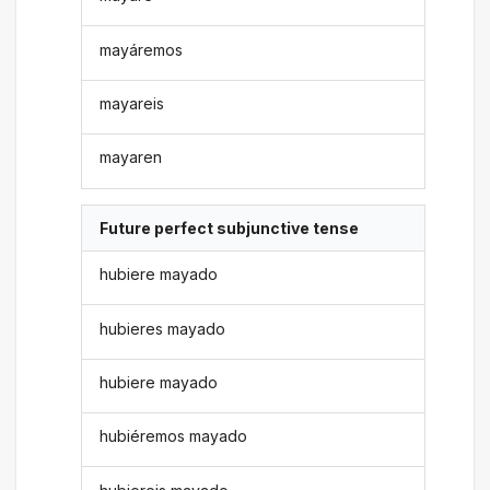
mayáremos
mayareis
mayaren
Future perfect subjunctive tense
hubiere mayado
hubieres mayado
hubiere mayado
hubiéremos mayado