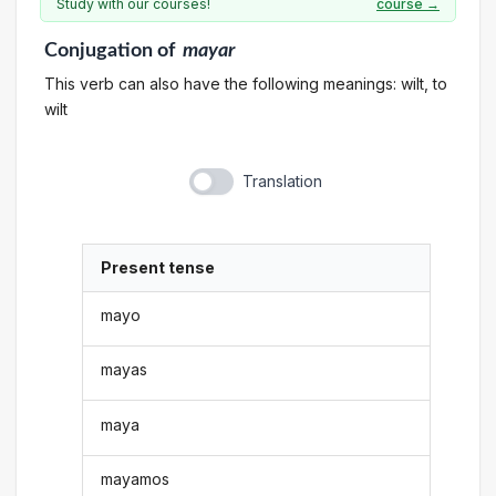
Study with our courses!
course →
Conjugation
of
mayar
This verb can also have the following meanings: wilt, to
wilt
Translation
Present tense
mayo
mayas
maya
mayamos