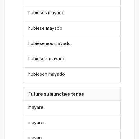
hubieses mayado
hubiese mayado
hubiésemos mayado
hubieseis mayado
hubiesen mayado
Future subjunctive tense
mayare
mayares
mayare