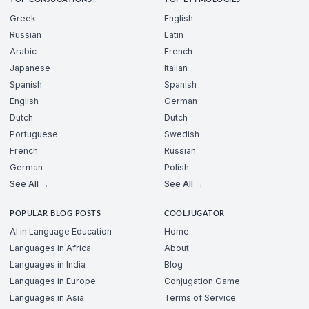
TOP CONJUGATIONS
TOP ETYMOLOGIES
Greek
English
Russian
Latin
Arabic
French
Japanese
Italian
Spanish
Spanish
English
German
Dutch
Dutch
Portuguese
Swedish
French
Russian
German
Polish
See All →
See All →
POPULAR BLOG POSTS
COOLJUGATOR
AI in Language Education
Home
Languages in Africa
About
Languages in India
Blog
Languages in Europe
Conjugation Game
Languages in Asia
Terms of Service