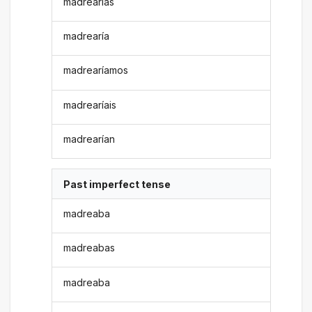
madrearías
madrearía
madrearíamos
madrearíais
madrearían
Past imperfect tense
madreaba
madreabas
madreaba