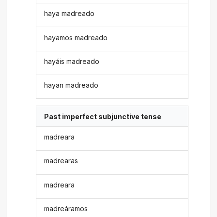
haya madreado
hayamos madreado
hayáis madreado
hayan madreado
Past imperfect subjunctive tense
madreara
madrearas
madreara
madreáramos