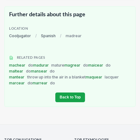
Further details about this page
LOCATION
Cooljugator
/
Spanish
/
madrear
RELATED PAGES
machear
do
madurar
mature
magrear
do
maicear
do
maltear
do
mansear
do
mantear
throw up into the air in a blanket
maquear
lacquer
marcear
do
marrear
do
Back to Top