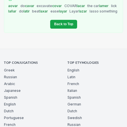
aovar
do
cavar
excavate
covar
COVAR
lacar
the car
lamer
lick
lañar
do
latir
beat
laxar
ease
layar
Layar
lazar
lasso something
Back to Top
TOP CONJUGATIONS
TOP ETYMOLOGIES
Greek
English
Russian
Latin
Arabic
French
Japanese
Italian
Spanish
Spanish
English
German
Dutch
Dutch
Portuguese
Swedish
French
Russian