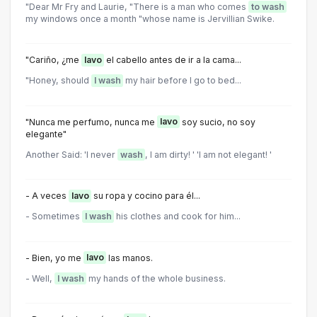
"Dear Mr Fry and Laurie, "There is a man who comes
to wash
my windows once a month "whose name is Jervillian Swike.
"Cariño, ¿me
lavo
el cabello antes de ir a la cama...
"Honey, should
I wash
my hair before I go to bed...
"Nunca me perfumo, nunca me
lavo
soy sucio, no soy
elegante"
Another Said: 'I never
wash
, I am dirty! ' 'I am not elegant! '
- A veces
lavo
su ropa y cocino para él...
- Sometimes
I wash
his clothes and cook for him...
- Bien, yo me
lavo
las manos.
- Well,
I wash
my hands of the whole business.