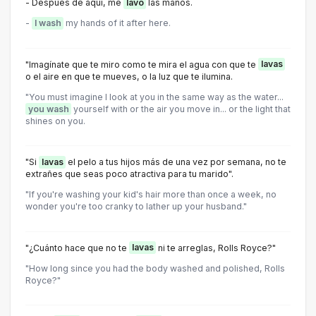
- Después de aquí, me
lavo
las manos.
-
I wash
my hands of it after here.
"Imagínate que te miro como te mira el agua con que te
lavas
o el aire en que te mueves, o la luz que te ilumina.
"You must imagine I look at you in the same way as the water...
you wash
yourself with or the air you move in... or the light that
shines on you.
"Si
lavas
el pelo a tus hijos más de una vez por semana, no te
extrañes que seas poco atractiva para tu marido".
"If you're washing your kid's hair more than once a week, no
wonder you're too cranky to lather up your husband."
"¿Cuánto hace que no te
lavas
ni te arreglas, Rolls Royce?"
"How long since you had the body washed and polished, Rolls
Royce?"