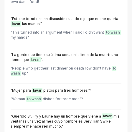
own damn food!
"Esto se tornó en una discusión cuando dije que no me quería
lavar
las manos."
"This turned into an argument when I said I didn't want
to wash
my hands."
"La gente que tiene su última cena en la línea de la muerte, no
tienen que
lavar
".
"People who get their last dinner on death row don't have
to
wash
up."
"Mujer para
lavar
platos para tres hombres"?
"Woman
to wash
dishes for three men"?
"Querido Sr. Fry y Laurie hay un hombre que viene a
lavar
mis
ventanas una vez al mes cuyo nombre es Jervillian Swike
siempre me hace reír mucho."