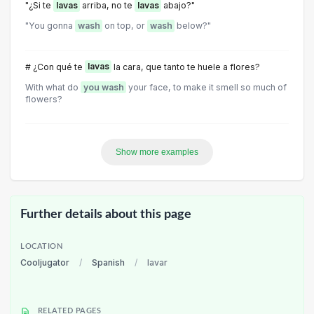
"¿Si te
lavas
arriba, no te
lavas
abajo?"
"You gonna
wash
on top, or
wash
below?"
# ¿Con qué te
lavas
la cara, que tanto te huele a flores?
With what do
you wash
your face, to make it smell so much of
flowers?
Show more examples
Further details about this page
LOCATION
Cooljugator
/
Spanish
/
lavar
RELATED PAGES