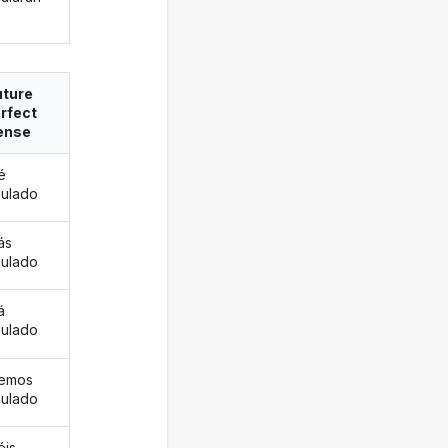
uture
rfect
ense
é
mulado
ás
mulado
á
mulado
remos
mulado
éis