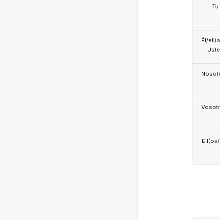
Tu
Él/ell(
Ust
Nosotr
Vosotr
Ell(os