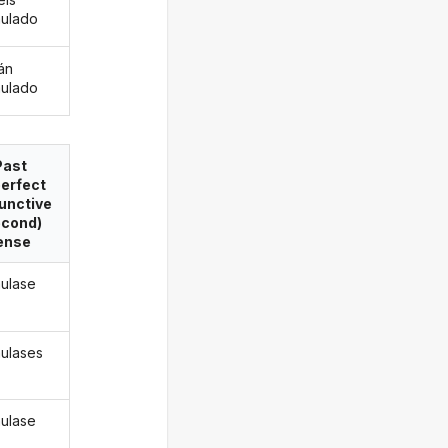
mulado
án
mulado
Past
erfect
unctive
econd)
ense
mulase
mulases
mulase