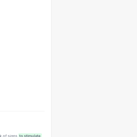
k of signs
to stimulate