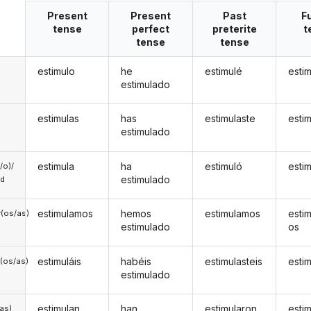
Present
Present
Past
F
tense
perfect
preterite
t
tense
tense
estimulo
he
estimulé
esti
estimulado
estimulas
has
estimulaste
esti
estimulado
estimula
ha
estimuló
esti
a/o)/
estimulado
ed
estimulamos
hemos
estimulamos
esti
(os/as)
estimulado
os
estimuláis
habéis
estimulasteis
estim
(os/as)
estimulado
estimulan
han
estimularon
esti
/as)