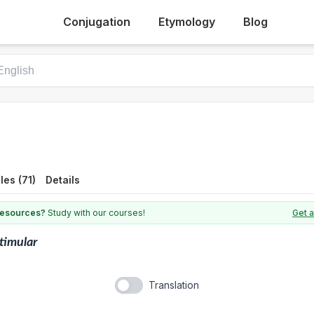
Conjugation
Etymology
Blog
es (71)
Details
 resources?
Study with our courses!
Get a
timular
Translation