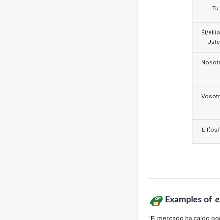
Tu
Él/ell(
Ust
Nosotr
Vosotr
Ell(os
Examples of
e
"El mercado ha caído po