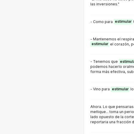
las inversiones."
- Como para
estimular
- Mantenemos el respir
estimular
el corazón, p
- Tenemos que
estimul
podemos hacerlo oralmen
forma más efectiva, su
- Vino para
estimular
lo
Ahora. Lo que pensarias
meñique... toma un perio
lado opuesto de la cortez
reportaria una fracción