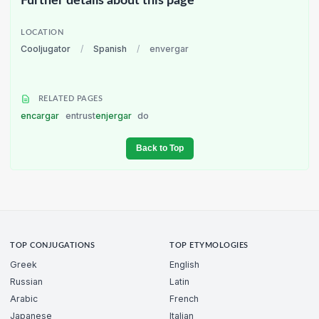
Further details about this page
LOCATION
Cooljugator
/
Spanish
/
envergar
RELATED PAGES
encargar
entrust
enjergar
do
Back to Top
TOP CONJUGATIONS
TOP ETYMOLOGIES
Greek
English
Russian
Latin
Arabic
French
Japanese
Italian