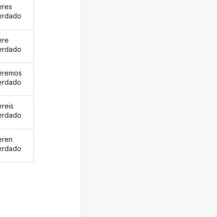
eres
erdado
ere
erdado
éremos
erdado
ereis
erdado
eren
erdado