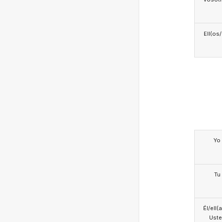
Ell(os
Yo
Tu
Él/ell(
Ust