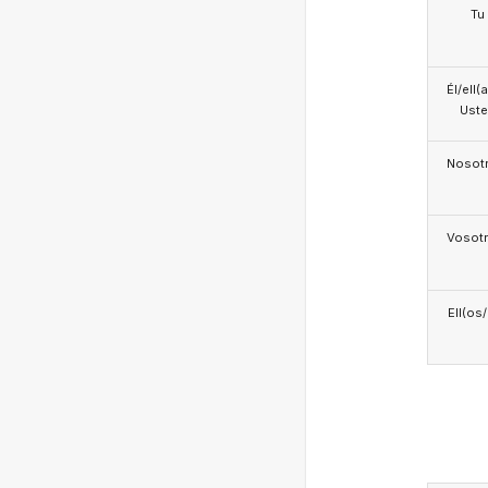
Tu
Él/ell(
Ust
Nosotr
Vosotr
Ell(os