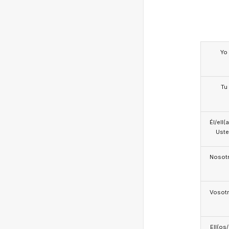
Yo
Tu
Él/ell(
Ust
Nosotr
Vosotr
Ell(os