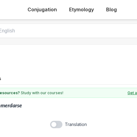
Conjugation
Etymology
Blog
s
 resources?
Study with our courses!
Get a
nmerdarse
Translation