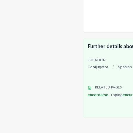
Further details abo
LOCATION
Cooljugator
/
Spanish
RELATED PAGES
encordarse
roping
encu