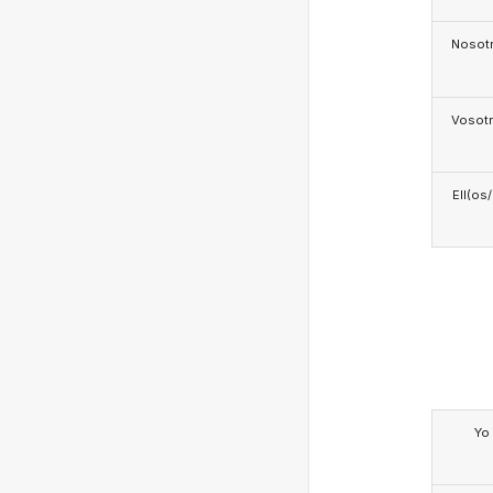
Nosotr
Vosotr
Ell(os
Yo