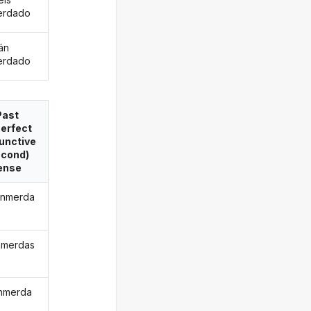
erdado
án
erdado
Past
erfect
unctive
econd)
ense
enmerda
nmerdas
nmerda