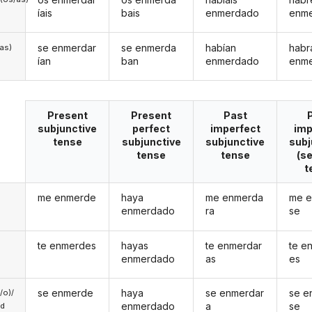
íais
bais
enmerdado
enm
se enmerdar
se enmerda
habían
habr
/as)
ían
ban
enmerdado
enm
Present
Present
Past
subjunctive
perfect
imperfect
imp
tense
subjunctive
subjunctive
subj
tense
tense
(s
t
me enmerde
haya
me enmerda
me 
enmerdado
ra
se
te enmerdes
hayas
te enmerdar
te e
enmerdado
as
es
se enmerde
haya
se enmerdar
se e
a/o)/
enmerdado
a
se
ed