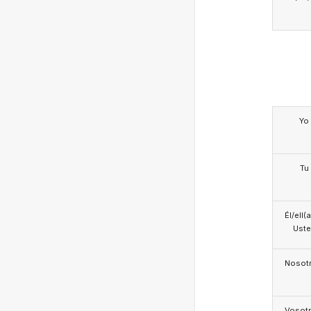
Yo
Tu
Él/ell(
Ust
Nosotr
Vosotr