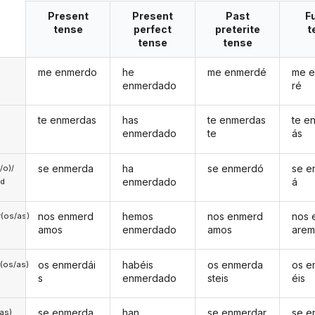
Present
Present
Past
F
tense
perfect
preterite
t
tense
tense
me enmerdo
he
me enmerdé
me 
enmerdado
ré
te enmerdas
has
te enmerdas
te e
enmerdado
te
ás
se enmerda
ha
se enmerdó
se e
a/o)/
enmerdado
á
ed
nos enmerd
hemos
nos enmerd
nos 
(os/as)
amos
enmerdado
amos
arem
os enmerdái
habéis
os enmerda
os e
(os/as)
s
enmerdado
steis
éis
se enmerda
han
se enmerdar
se e
/as)