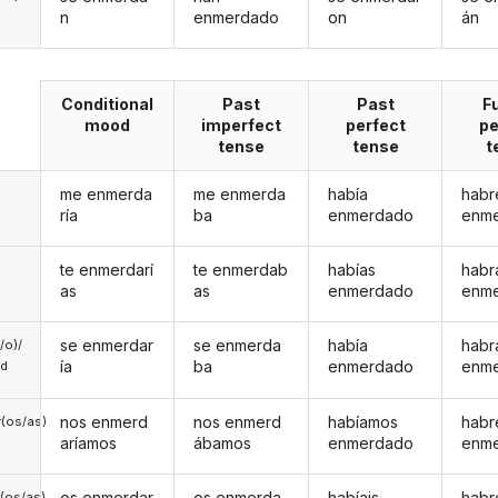
n
enmerdado
on
án
Conditional
Past
Past
F
mood
imperfect
perfect
pe
tense
tense
t
me enmerda
me enmerda
había
habr
ría
ba
enmerdado
enm
te enmerdarí
te enmerdab
habías
habr
as
as
enmerdado
enm
se enmerdar
se enmerda
había
habr
a/o)/
ía
ba
enmerdado
enm
ed
nos enmerd
nos enmerd
habíamos
hab
(os/as)
aríamos
ábamos
enmerdado
enm
os enmerdar
os enmerda
habíais
habr
(os/as)