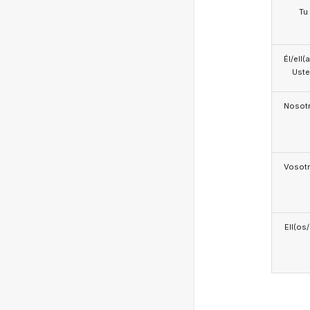
Tu
Él/ell(
Ust
Nosotr
Vosotr
Ell(os