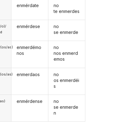
enmérdate
no
te enmerdes
enmérdese
no
a/o)/
se enmerde
ed
enmerdémo
no
(os/as)
nos
nos enmerd
emos
enmerdaos
no
(os/as)
os enmerdéi
s
enmérdense
no
/as)
se enmerde
n