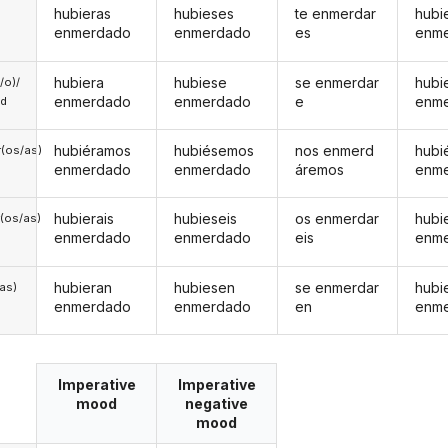
hubieras
hubieses
te enmerdar
hubi
enmerdado
enmerdado
es
enm
hubiera
hubiese
se enmerdar
hubi
a/o)/
enmerdado
enmerdado
e
enm
ed
hubiéramos
hubiésemos
nos enmerd
hubi
(os/as)
enmerdado
enmerdado
áremos
enm
hubierais
hubieseis
os enmerdar
hubi
(os/as)
enmerdado
enmerdado
eis
enm
hubieran
hubiesen
se enmerdar
hubi
/as)
enmerdado
enmerdado
en
enm
Imperative
Imperative
mood
negative
mood