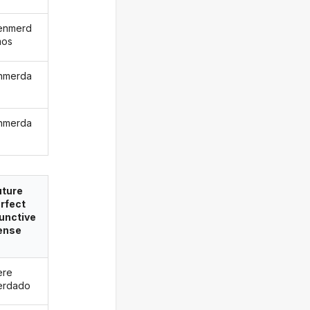
enmerd
mos
nmerda
nmerda
uture
rfect
unctive
ense
ere
erdado