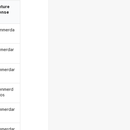
uture
ense
enmerda
nmerdar
nmerdar
enmerd
os
nmerdar
nmerdar