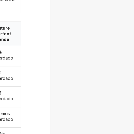
uture
rfect
ense
é
erdado
ás
erdado
á
erdado
remos
erdado
éis