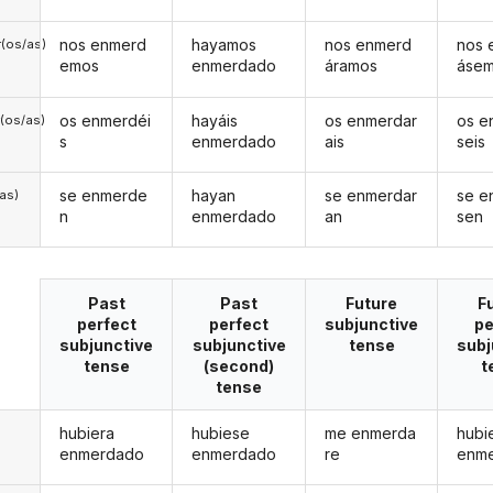
nos enmerd
hayamos
nos enmerd
nos 
(os/as)
emos
enmerdado
áramos
áse
os enmerdéi
hayáis
os enmerdar
os e
(os/as)
s
enmerdado
ais
seis
se enmerde
hayan
se enmerdar
se e
/as)
n
enmerdado
an
sen
Past
Past
Future
F
perfect
perfect
subjunctive
pe
subjunctive
subjunctive
tense
subj
tense
(second)
t
tense
hubiera
hubiese
me enmerda
hubi
enmerdado
enmerdado
re
enm