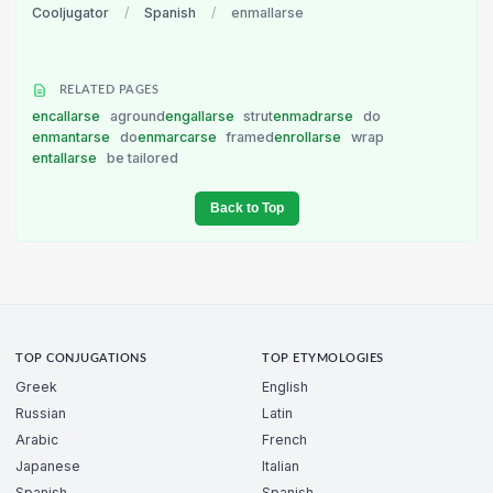
Cooljugator
/
Spanish
/
enmallarse
RELATED PAGES
encallarse
aground
engallarse
strut
enmadrarse
do
enmantarse
do
enmarcarse
framed
enrollarse
wrap
entallarse
be tailored
Back to Top
TOP CONJUGATIONS
TOP ETYMOLOGIES
Greek
English
Russian
Latin
Arabic
French
Japanese
Italian
Spanish
Spanish