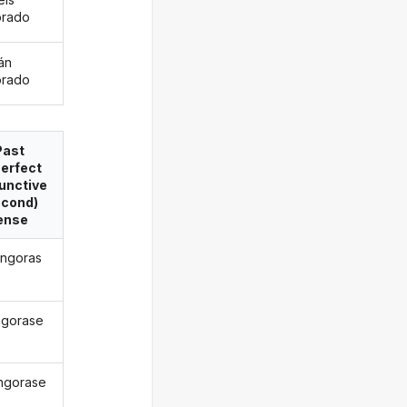
orado
án
orado
Past
erfect
unctive
econd)
ense
ngoras
ngorase
ngorase