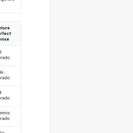
uture
rfect
ense
é
orado
ás
orado
á
orado
remos
orado
éis