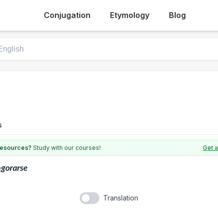
Conjugation
Etymology
Blog
s
 resources?
Study with our courses!
Get a
gorarse
Translation