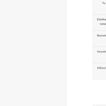
Tu
Él/ell(
Ust
Nosotr
Vosotr
Ell(os