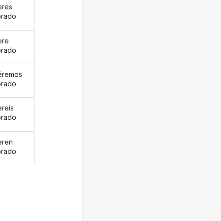
eres
orado
ere
orado
éremos
orado
ereis
orado
eren
orado