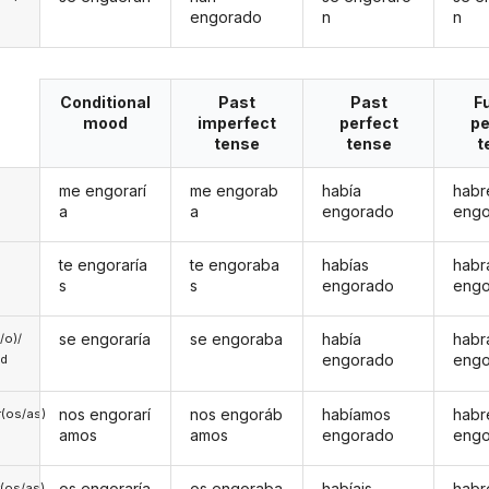
engorado
n
n
Conditional
Past
Past
F
mood
imperfect
perfect
pe
tense
tense
t
me engorarí
me engorab
había
habr
a
a
engorado
eng
te engoraría
te engoraba
habías
habr
s
s
engorado
eng
se engoraría
se engoraba
había
habr
a/o)/
engorado
eng
ed
nos engorarí
nos engoráb
habíamos
hab
(os/as)
amos
amos
engorado
eng
os engoraría
os engoraba
habíais
habr
(os/as)