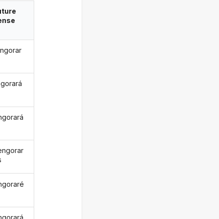
uture
ense
ngorar
ngorará
ngorará
engorar
s
ngoraré
ngorará