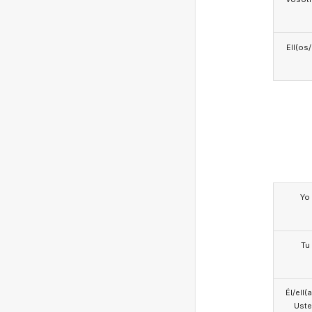
Ell(os
Yo
Tu
Él/ell(
Ust