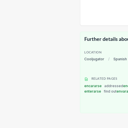
Further details abo
LOCATION
Cooljugator
/
Spanish
RELATED PAGES
encararse
addressed
en
enterarse
find out
envar