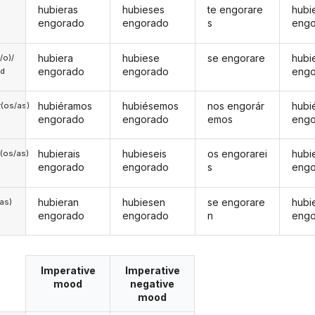
hubieras
hubieses
te engorare
hubi
engorado
engorado
s
eng
hubiera
hubiese
se engorare
hubi
a/o)/
engorado
engorado
eng
ed
hubiéramos
hubiésemos
nos engorár
hubi
(os/as)
engorado
engorado
emos
eng
hubierais
hubieseis
os engorarei
hubi
(os/as)
engorado
engorado
s
eng
hubieran
hubiesen
se engorare
hubi
/as)
engorado
engorado
n
eng
Imperative
Imperative
mood
negative
mood