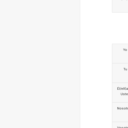
Yo
Tu
Él/ell(
Ust
Nosotr
Vosotr