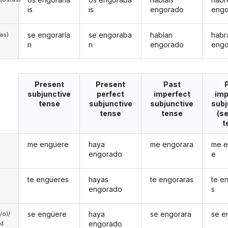
is
is
engorado
eng
se engoraría
se engoraba
habían
habr
/as)
n
n
engorado
eng
Present
Present
Past
subjunctive
perfect
imperfect
imp
tense
subjunctive
subjunctive
subj
tense
tense
(s
t
me engüere
haya
me engorara
me e
engorado
e
te engüeres
hayas
te engoraras
te e
engorado
s
se engüere
haya
se engorara
se e
a/o)/
engorado
ed