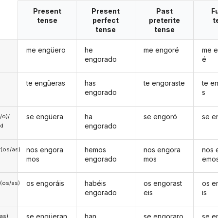
Present
Present
Past
F
tense
perfect
preterite
t
tense
tense
me engüero
he
me engoré
me e
engorado
é
te engüeras
has
te engoraste
te e
engorado
s
se engüera
ha
se engoró
se e
a/o)/
engorado
ed
nos engora
hemos
nos engora
nos 
(os/as)
mos
engorado
mos
emo
os engoráis
habéis
os engorast
os e
(os/as)
engorado
eis
is
se engüeran
han
se engoraro
se e
/as)