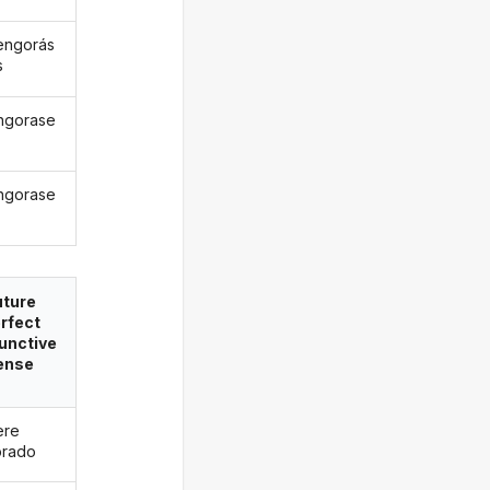
engorás
s
ngorase
ngorase
uture
rfect
unctive
ense
ere
orado