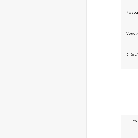
Nosotr
Vosotr
Ell(os
Yo