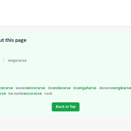
ut this page
/
engorarse
cerarse
waxed
encorarse
do
endurarse
do
engañarse
deceive
engibars
arse
be numb
escorarse
rock
Back to Top