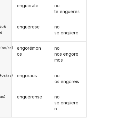
engüérate
no
te engüeres
engüérese
no
a/o)/
se engüere
ed
engorémon
no
(os/as)
os
nos engore
mos
engoraos
no
(os/as)
os engoréis
engüérense
no
/as)
se engüere
n