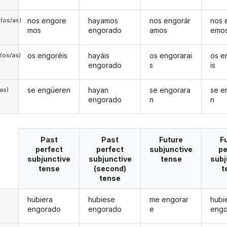
nos engore
hayamos
nos engorár
nos 
(os/as)
mos
engorado
amos
emo
os engoréis
hayáis
os engorarai
os e
(os/as)
engorado
s
is
se engüeren
hayan
se engorara
se e
/as)
engorado
n
n
Past
Past
Future
F
perfect
perfect
subjunctive
pe
subjunctive
subjunctive
tense
subj
tense
(second)
t
tense
hubiera
hubiese
me engorar
hubi
engorado
engorado
e
eng