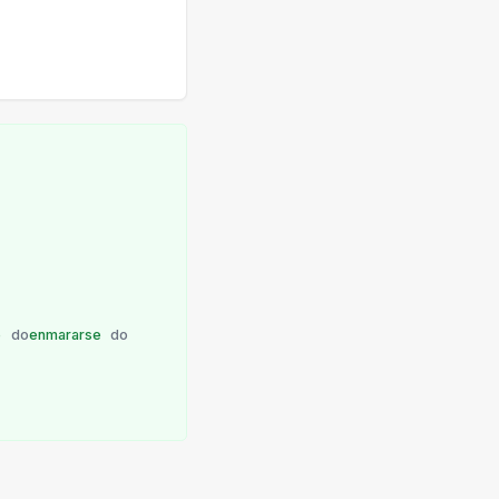
e
do
enmararse
do