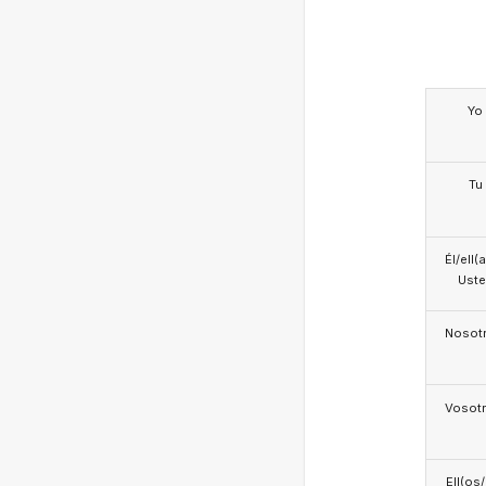
Yo
Tu
Él/ell(
Ust
Nosotr
Vosotr
Ell(os