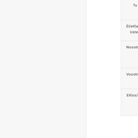
Tu
Él/ell(
Ust
Nosotr
Vosotr
Ell(os