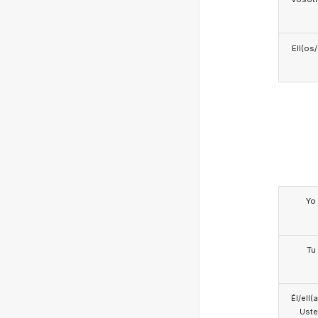
Ell(os
Yo
Tu
Él/ell(
Ust