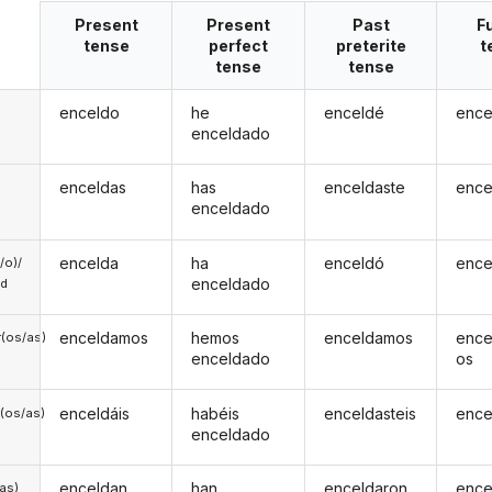
Present
Present
Past
F
tense
perfect
preterite
t
tense
tense
enceldo
he
enceldé
ence
enceldado
enceldas
has
enceldaste
ence
enceldado
encelda
ha
enceldó
ence
a/o)/
enceldado
ed
enceldamos
hemos
enceldamos
ence
(os/as)
enceldado
os
enceldáis
habéis
enceldasteis
ence
(os/as)
enceldado
enceldan
han
enceldaron
ence
/as)