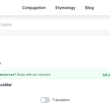
Conjugation
Etymology
Blog
s
 resources?
Study with our courses!
Get a
celdar
Translation