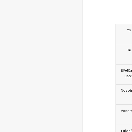
Yo
Tu
Él/ell(
Ust
Nosotr
Vosotr
Ell(os