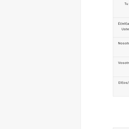
Tu
Él/ell(
Ust
Nosotr
Vosotr
Ell(os