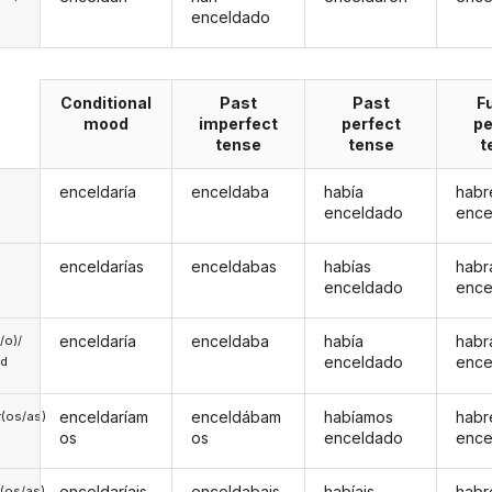
enceldado
Conditional
Past
Past
F
mood
imperfect
perfect
pe
tense
tense
t
enceldaría
enceldaba
había
habr
enceldado
ence
enceldarías
enceldabas
habías
habr
enceldado
ence
enceldaría
enceldaba
había
habr
a/o)/
enceldado
ence
ed
enceldaríam
enceldábam
habíamos
hab
(os/as)
os
os
enceldado
ence
enceldaríais
enceldabais
habíais
habr
(os/as)