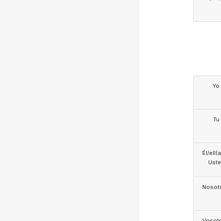
Yo
Tu
Él/ell(
Ust
Nosotr
Vosotr