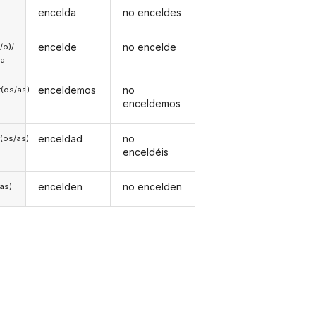
encelda
no enceldes
encelde
no encelde
a/o)/
ed
enceldemos
no
(os/as)
enceldemos
enceldad
no
(os/as)
enceldéis
encelden
no encelden
/as)