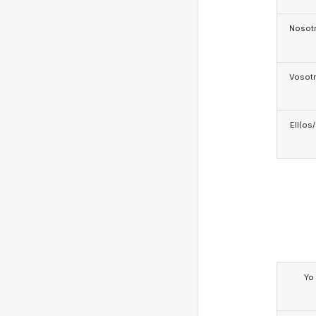
Nosotr
Vosotr
Ell(os
Yo