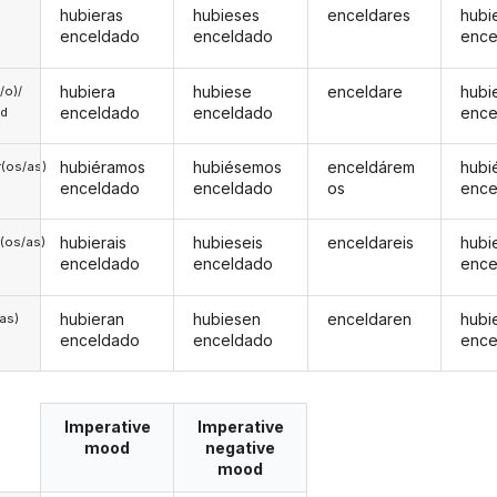
hubieras
hubieses
enceldares
hubi
enceldado
enceldado
ence
hubiera
hubiese
enceldare
hubi
a/o)/
enceldado
enceldado
ence
ed
hubiéramos
hubiésemos
enceldárem
hubi
(os/as)
enceldado
enceldado
os
ence
hubierais
hubieseis
enceldareis
hubi
(os/as)
enceldado
enceldado
ence
hubieran
hubiesen
enceldaren
hubi
/as)
enceldado
enceldado
ence
Imperative
Imperative
mood
negative
mood