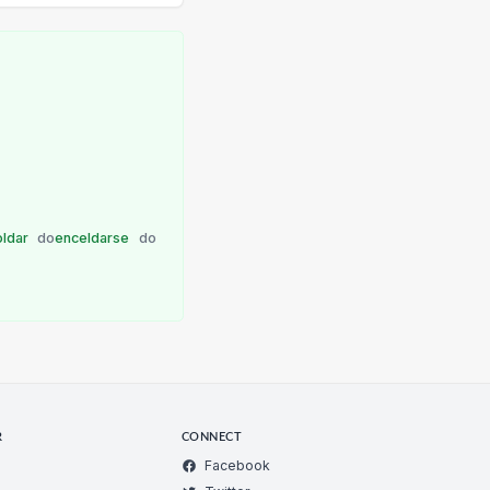
oldar
do
enceldarse
do
R
CONNECT
Facebook