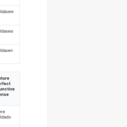
ldásem
ldaseis
ldasen
uture
rfect
unctive
ense
ere
ldado