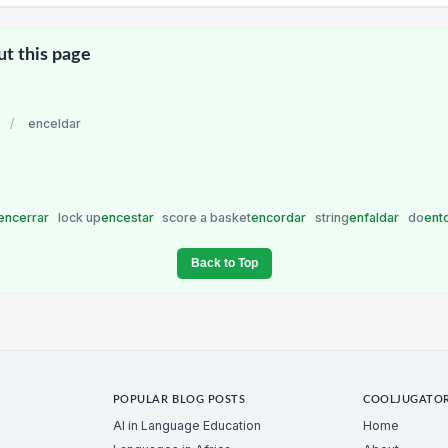
ut this page
/
enceldar
encerrar
lock up
encestar
score a basket
encordar
string
enfaldar
do
ent
Back to Top
POPULAR BLOG POSTS
COOLJUGATO
AI in Language Education
Home