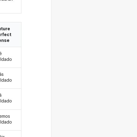
uture
rfect
ense
é
ldado
ás
ldado
á
ldado
remos
ldado
éis