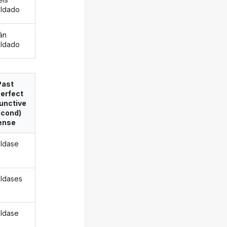
ldado
án
ldado
Past
erfect
unctive
econd)
ense
ldase
ldases
ldase