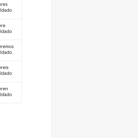
eres
ldado
ere
ldado
éremos
ldado
ereis
ldado
eren
ldado