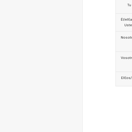
Tu
Él/ell(
Ust
Nosotr
Vosotr
Ell(os