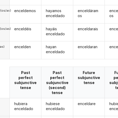
enceldemos
hayamos
enceldáram
ence
(os/as)
enceldado
os
os
enceldéis
hayáis
enceldarais
ence
(os/as)
enceldado
encelden
hayan
enceldaran
ence
/as)
enceldado
Past
Past
Future
F
perfect
perfect
subjunctive
pe
subjunctive
subjunctive
tense
subj
tense
(second)
t
tense
hubiera
hubiese
enceldare
hubi
enceldado
enceldado
ence