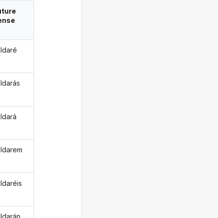
uture
ense
ldaré
ldarás
ldará
ldarem
ldaréis
ldarán