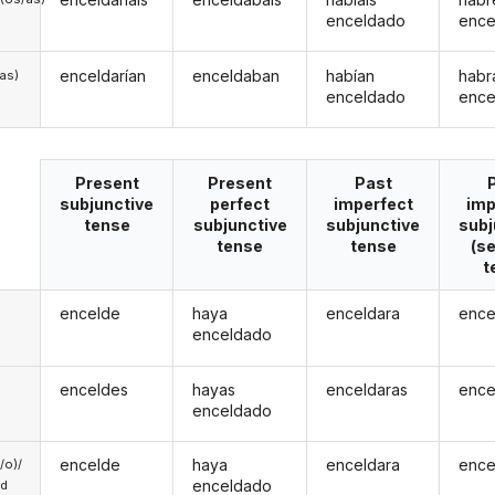
enceldado
ence
enceldarían
enceldaban
habían
habr
/as)
enceldado
ence
Present
Present
Past
subjunctive
perfect
imperfect
imp
tense
subjunctive
subjunctive
subj
tense
tense
(s
t
encelde
haya
enceldara
ence
enceldado
enceldes
hayas
enceldaras
ence
enceldado
encelde
haya
enceldara
ence
a/o)/
enceldado
ed