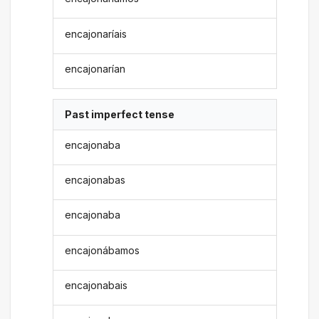
encajonaríais
encajonarían
Past imperfect tense
encajonaba
encajonabas
encajonaba
encajonábamos
encajonabais