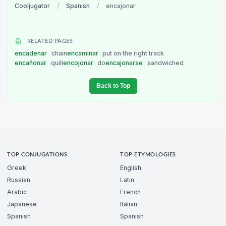
Cooljugator
/
Spanish
/
encajonar
RELATED PAGES
encadenar
chain
encaminar
put on the right track
encañonar
quill
encojonar
do
encajonarse
sandwiched
Back to Top
TOP CONJUGATIONS
TOP ETYMOLOGIES
Greek
English
Russian
Latin
Arabic
French
Japanese
Italian
Spanish
Spanish