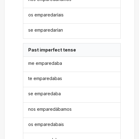
os emparedaríais
se emparedarían
Past imperfect tense
me emparedaba
te emparedabas
se emparedaba
nos emparedábamos
os emparedabais