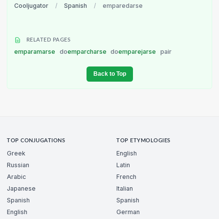
Cooljugator
/
Spanish
/
emparedarse
RELATED PAGES
emparamarse
do
emparcharse
do
emparejarse
pair
Back to Top
TOP CONJUGATIONS
TOP ETYMOLOGIES
Greek
English
Russian
Latin
Arabic
French
Japanese
Italian
Spanish
Spanish
English
German