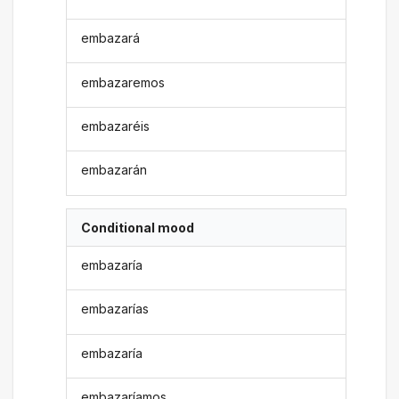
embazará
embazaremos
embazaréis
embazarán
Conditional mood
embazaría
embazarías
embazaría
embazaríamos