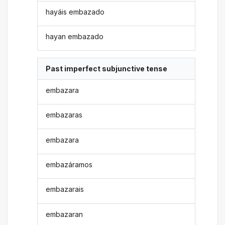
hayáis embazado
hayan embazado
Past imperfect subjunctive tense
embazara
embazaras
embazara
embazáramos
embazarais
embazaran