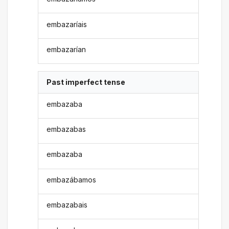
embazaríais
embazarían
Past imperfect tense
embazaba
embazabas
embazaba
embazábamos
embazabais