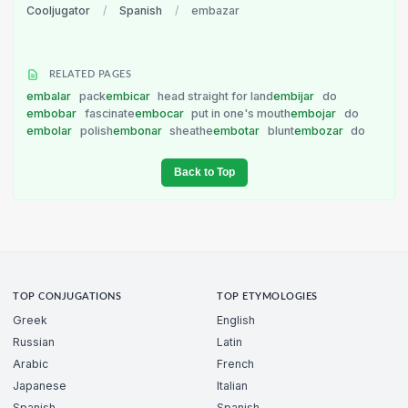
Cooljugator
/
Spanish
/
embazar
RELATED PAGES
embalar
pack
embicar
head straight for land
embijar
do
embobar
fascinate
embocar
put in one's mouth
embojar
do
embolar
polish
embonar
sheathe
embotar
blunt
embozar
do
Back to Top
TOP CONJUGATIONS
TOP ETYMOLOGIES
Greek
English
Russian
Latin
Arabic
French
Japanese
Italian
Spanish
Spanish