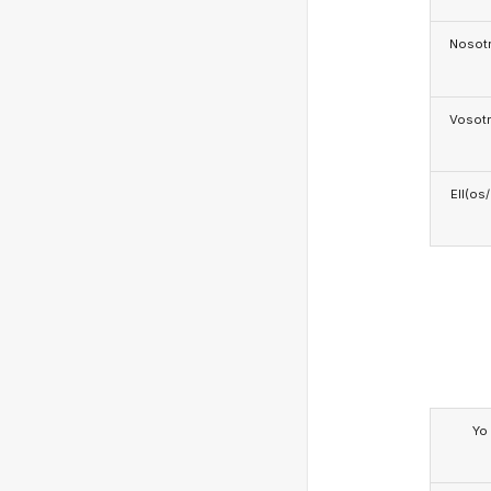
Nosotr
Vosotr
Ell(os
Yo