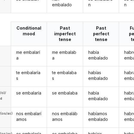
embalado
n
n
Conditional
Past
Past
F
mood
imperfect
perfect
pe
tense
tense
t
me embalarí
me embalab
había
habr
a
a
embalado
emb
te embalaría
te embalaba
habías
habr
s
s
embalado
emb
se embalaría
se embalaba
había
habr
a/o)/
embalado
emb
ed
nos embalarí
nos embaláb
habíamos
hab
(os/as)
amos
amos
embalado
emb
os embalaría
os embalaba
habíais
habr
(os/as)