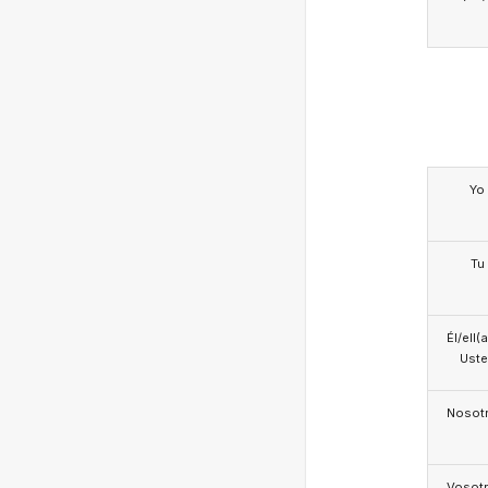
Yo
Tu
Él/ell(
Ust
Nosotr
Vosotr