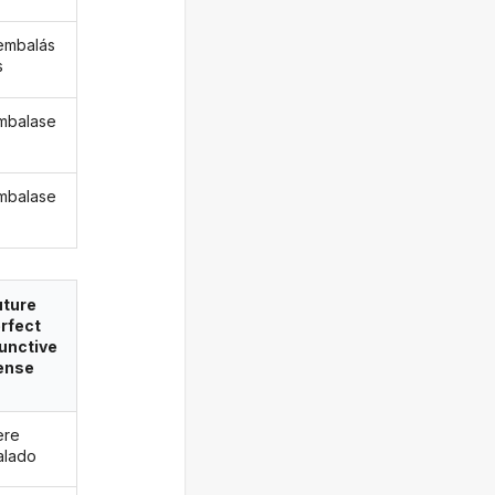
embalás
s
mbalase
mbalase
uture
rfect
unctive
ense
ere
alado