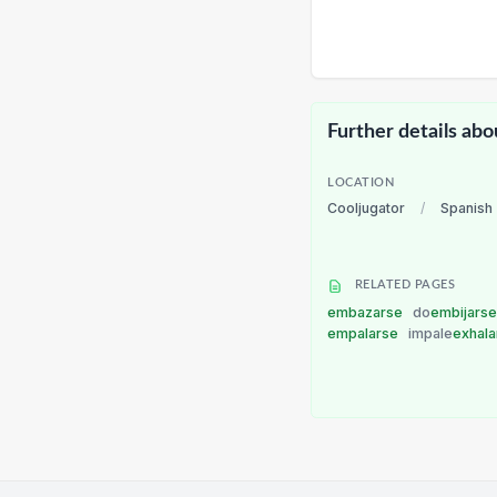
Further details abo
LOCATION
Cooljugator
/
Spanish
RELATED PAGES
embazarse
do
embijars
empalarse
impale
exhal