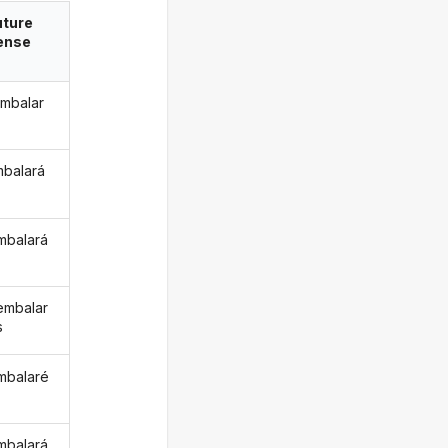
uture
ense
mbalar
mbalará
mbalará
embalar
s
mbalaré
mbalará