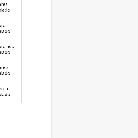
eres
alado
ere
alado
éremos
alado
ereis
alado
eren
alado