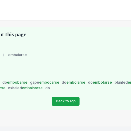
ut this page
/
embalarse
e
do
embobarse
gape
embocarse
do
embolarse
do
embotarse
blunted
e
arse
exhaled
embalsarse
do
Back to Top