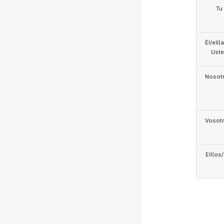
Tu
Él/ell(
Ust
Nosotr
Vosotr
Ell(os