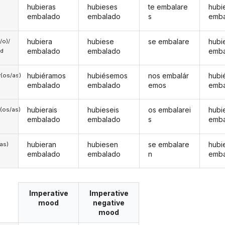
hubieras
hubieses
te embalare
hubi
embalado
embalado
s
emb
hubiera
hubiese
se embalare
hubi
a/o)/
embalado
embalado
emb
ed
hubiéramos
hubiésemos
nos embalár
hubi
(os/as)
embalado
embalado
emos
emb
hubierais
hubieseis
os embalarei
hubi
(os/as)
embalado
embalado
s
emb
hubieran
hubiesen
se embalare
hubi
/as)
embalado
embalado
n
emb
Imperative
Imperative
mood
negative
mood