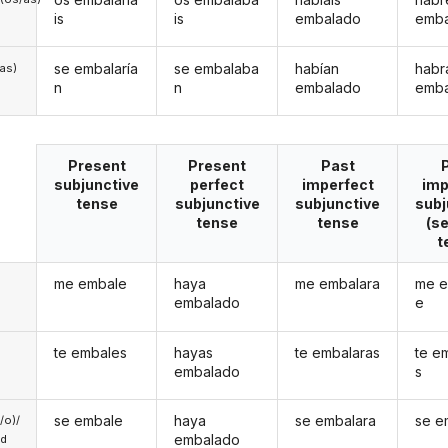
is
is
embalado
emb
se embalaría
se embalaba
habían
habr
/as)
n
n
embalado
emb
Present
Present
Past
subjunctive
perfect
imperfect
imp
tense
subjunctive
subjunctive
subj
tense
tense
(s
t
me embale
haya
me embalara
me e
embalado
e
te embales
hayas
te embalaras
te e
embalado
s
se embale
haya
se embalara
se e
a/o)/
embalado
ed