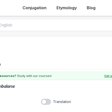
Conjugation
Etymology
Blog
s
 resources?
Study with our courses!
Get a
mbalarse
Translation