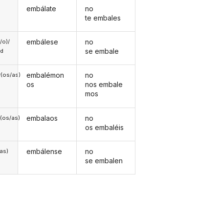
embálate
no
te embales
embálese
no
a/o)/
se embale
ed
embalémon
no
(os/as)
os
nos embale
mos
embalaos
no
(os/as)
os embaléis
embálense
no
/as)
se embalen