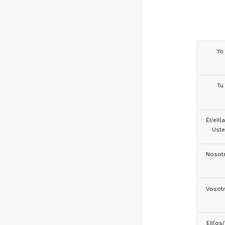
Yo
Tu
Él/ell(
Ust
Nosotr
Vosotr
Ell(os