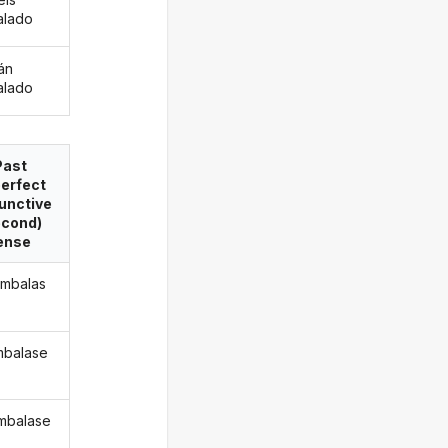
alado
án
alado
Past
erfect
unctive
econd)
ense
mbalas
mbalase
mbalase