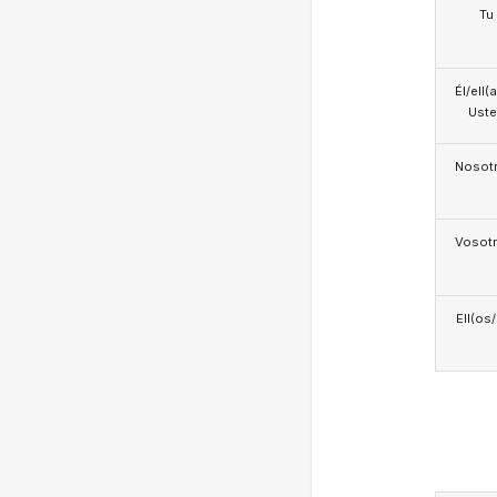
Tu
Él/ell(
Ust
Nosotr
Vosotr
Ell(os