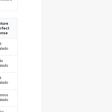
uture
rfect
ense
é
alado
ás
alado
á
alado
remos
alado
éis