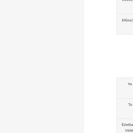
Ell(os
Yo
Tu
Él/ell(
Ust