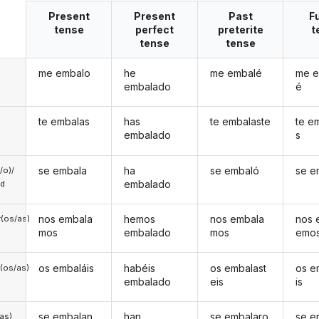
Present
Present
Past
F
tense
perfect
preterite
t
tense
tense
me embalo
he
me embalé
me e
embalado
é
te embalas
has
te embalaste
te e
embalado
s
se embala
ha
se embaló
se e
a/o)/
embalado
ed
nos embala
hemos
nos embala
nos 
(os/as)
mos
embalado
mos
emo
os embaláis
habéis
os embalast
os e
(os/as)
embalado
eis
is
se embalan
han
se embalaro
se e
/as)