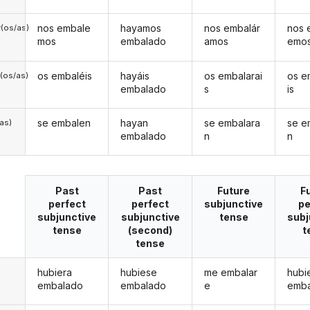
nos embale
hayamos
nos embalár
nos 
(os/as)
mos
embalado
amos
emo
os embaléis
hayáis
os embalarai
os e
(os/as)
embalado
s
is
se embalen
hayan
se embalara
se e
/as)
embalado
n
n
Past
Past
Future
F
perfect
perfect
subjunctive
pe
subjunctive
subjunctive
tense
subj
tense
(second)
t
tense
hubiera
hubiese
me embalar
hubi
embalado
embalado
e
emb