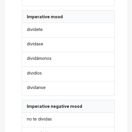
Imperative mood
divídete
divídase
dividámonos
dividíos
divídanse
Imperative negative mood
no te dividas