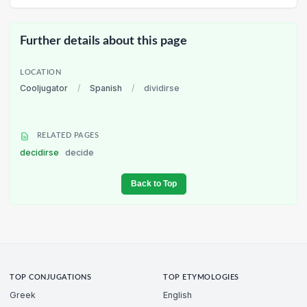
Further details about this page
LOCATION
Cooljugator
/
Spanish
/
dividirse
RELATED PAGES
decidirse
decide
Back to Top
TOP CONJUGATIONS
TOP ETYMOLOGIES
Greek
English