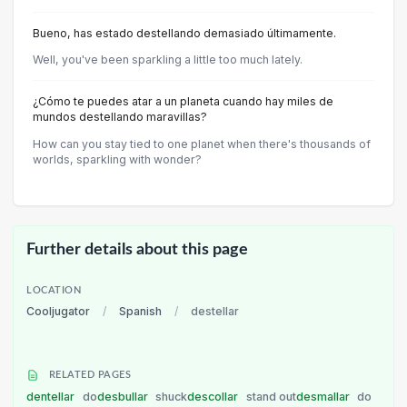
Bueno, has estado destellando demasiado últimamente.
Well, you've been sparkling a little too much lately.
¿Cómo te puedes atar a un planeta cuando hay miles de
mundos destellando maravillas?
How can you stay tied to one planet when there's thousands of
worlds, sparkling with wonder?
Further details about this page
LOCATION
Cooljugator
/
Spanish
/
destellar
RELATED PAGES
dentellar
do
desbullar
shuck
descollar
stand out
desmallar
do