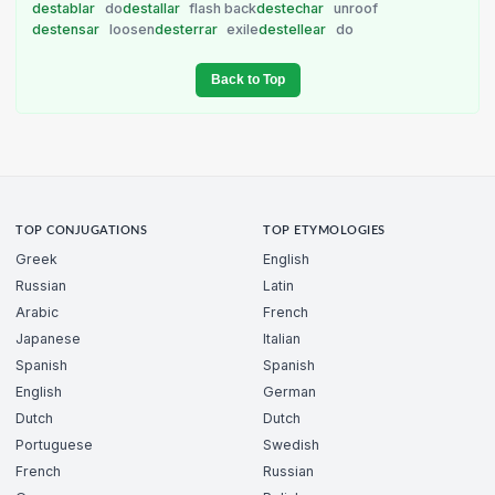
destablar
do
destallar
flash back
destechar
unroof
destensar
loosen
desterrar
exile
destellear
do
Back to Top
TOP CONJUGATIONS
TOP ETYMOLOGIES
Greek
English
Russian
Latin
Arabic
French
Japanese
Italian
Spanish
Spanish
English
German
Dutch
Dutch
Portuguese
Swedish
French
Russian