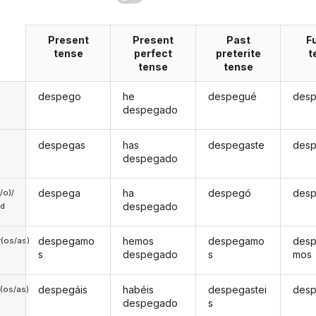
Present
Present
Past
F
tense
perfect
preterite
t
tense
tense
despego
he
despegué
des
despegado
despegas
has
despegaste
desp
despegado
despega
ha
despegó
desp
a/o)/
despegado
ed
despegamo
hemos
despegamo
des
(os/as)
s
despegado
s
mos
despegáis
habéis
despegastei
desp
(os/as)
despegado
s