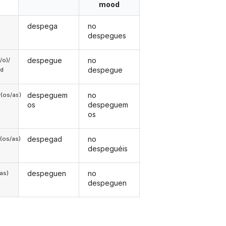
mood
despega
no
despegues
despegue
no
a/o)/
despegue
ed
despeguem
no
(os/as)
os
despeguem
os
despegad
no
(os/as)
despeguéis
despeguen
no
/as)
despeguen