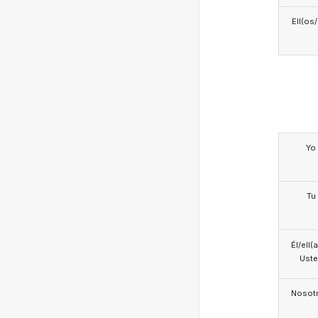
Ell(os
Yo
Tu
Él/ell(
Ust
Nosotr