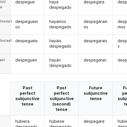
despegue
haya
despegara
des
a/o)/
despegado
ed
despeguem
hayamos
despegáram
des
(os/as)
os
despegado
os
mos
despeguéis
hayáis
despegarais
desp
(os/as)
despegado
s
despeguen
hayan
despegaran
des
/as)
despegado
Past
Past
Future
F
perfect
perfect
subjunctive
pe
subjunctive
subjunctive
tense
subj
tense
(second)
t
tense
hubiera
hubiese
despegare
hubi
despegado
despegado
des