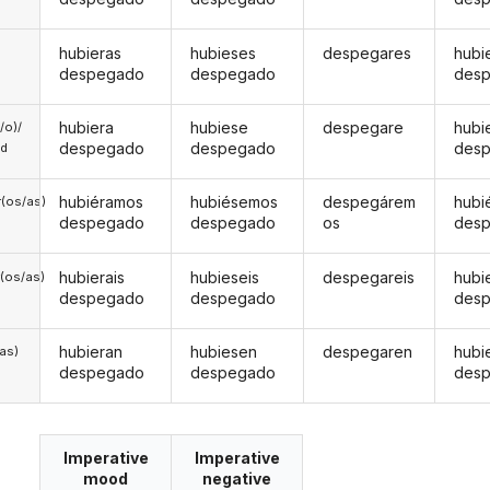
hubieras
hubieses
despegares
hubi
despegado
despegado
des
hubiera
hubiese
despegare
hubi
a/o)/
despegado
despegado
des
ed
hubiéramos
hubiésemos
despegárem
hubi
(os/as)
despegado
despegado
os
des
hubierais
hubieseis
despegareis
hubi
(os/as)
despegado
despegado
des
hubieran
hubiesen
despegaren
hubi
/as)
despegado
despegado
des
Imperative
Imperative
mood
negative