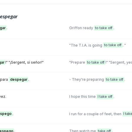
espegar
gar
.
Griffon ready
to take off
.
"The T.I.A. is going
to take off
. "
ar
!" "¡Sergent, sí señor!"
"Prepare
to take off
!" "Sergent, yes
 para
despegar
.
- They're preparing
to take off
.
vez.
I hope this time
I take off
.
spego
.
I run for a couple of feet, then
I take
espego
.
Then watch me
take off
.