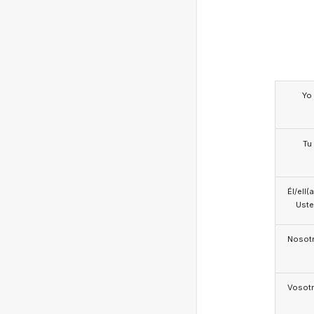
Yo
Tu
Él/ell(
Ust
Nosotr
Vosotr