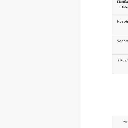
Él/ell(
Ust
Nosotr
Vosotr
Ell(os
Yo