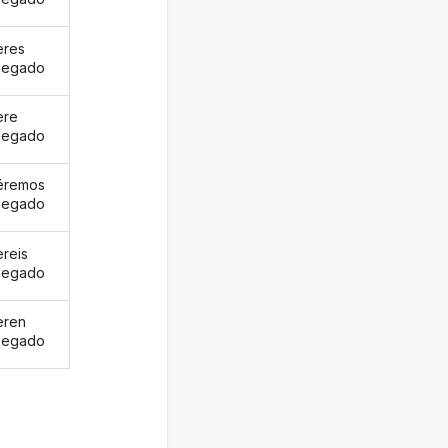
eres
pegado
ere
pegado
éremos
pegado
ereis
pegado
eren
pegado