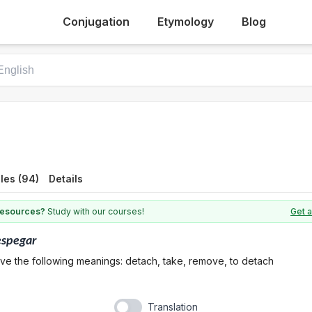
Conjugation
Etymology
Blog
les (94)
Details
 resources?
Study with our courses!
Get a
espegar
ve the following meanings: detach, take, remove, to detach
Translation