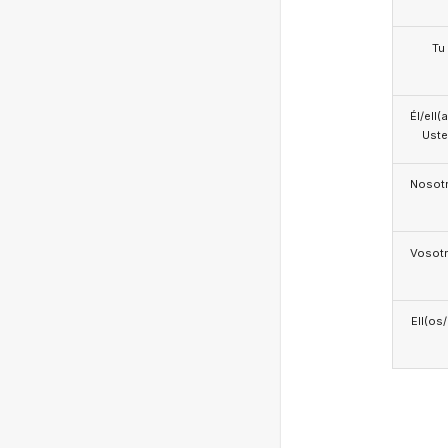
Tu
Él/ell(
Ust
Nosotr
Vosotr
Ell(os