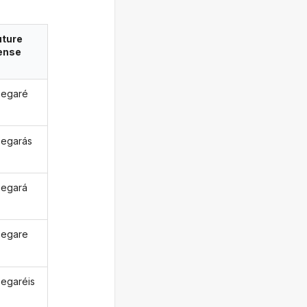
uture
ense
pegaré
egarás
egará
pegare
egaréis