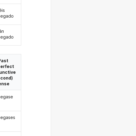
éis
pegado
án
pegado
Past
erfect
unctive
econd)
ense
pegase
pegases