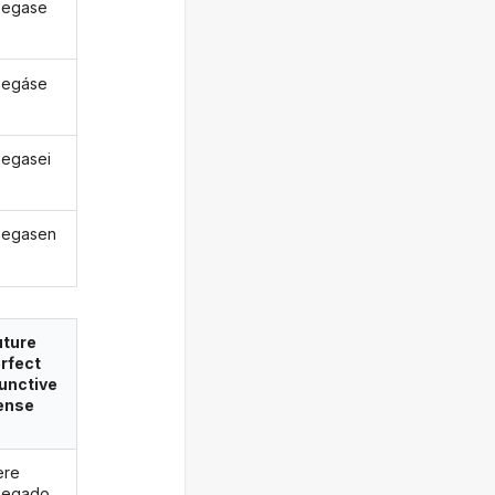
pegase
pegáse
egasei
pegasen
uture
rfect
unctive
ense
ere
pegado