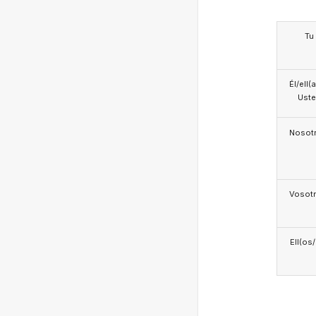
Tu
Él/ell(
Ust
Nosotr
Vosotr
Ell(os