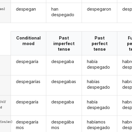
despegan
han
despegaron
desp
/as)
despegado
Conditional
Past
Past
F
mood
imperfect
perfect
pe
tense
tense
t
despegaría
despegaba
había
habr
despegado
des
despegarías
despegabas
habías
habr
despegado
des
despegaría
despegaba
había
habr
a/o)/
despegado
des
ed
despegaría
despegába
habíamos
hab
(os/as)
mos
mos
despegado
des