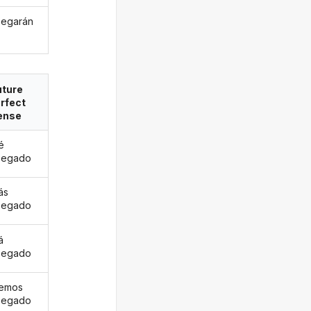
egarán
uture
rfect
ense
é
pegado
ás
pegado
á
pegado
remos
pegado