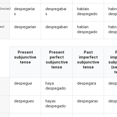
despegaríai
despegabai
habíais
habr
(os/as)
s
s
despegado
des
despegarían
despegaban
habían
habr
/as)
despegado
des
Present
Present
Past
subjunctive
perfect
imperfect
imp
tense
subjunctive
subjunctive
subj
tense
tense
(s
t
despegue
haya
despegara
des
despegado
despegues
hayas
despegaras
des
despegado