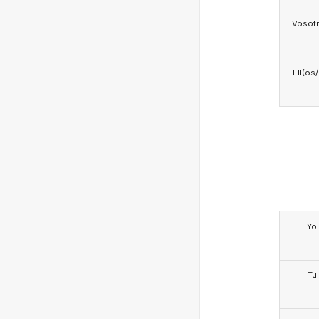
Vosotr
Ell(os
Yo
Tu