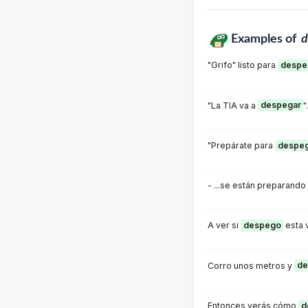
Examples of
d
"Grifo" listo para
despe
"La TIA va a
despegar
".
"Prepárate para
despeg
- ...se están preparando
A ver si
despego
esta 
Corro unos metros y
de
Entonces verás cómo
d