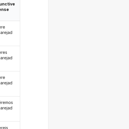
unctive
ense
ere
arejad
eres
arejad
ere
arejad
éremos
arejad
ereis