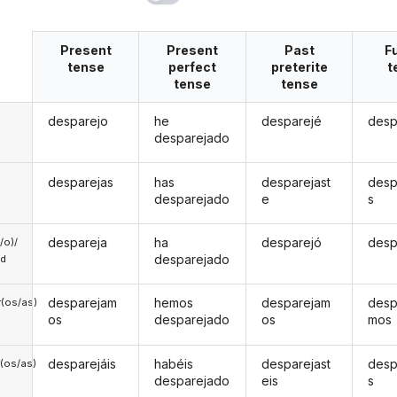
Present
Present
Past
F
tense
perfect
preterite
t
tense
tense
desparejo
he
desparejé
desp
desparejado
desparejas
has
desparejast
desp
desparejado
e
s
despareja
ha
desparejó
desp
a/o)/
desparejado
ed
desparejam
hemos
desparejam
desp
(os/as)
os
desparejado
os
mos
desparejáis
habéis
desparejast
desp
(os/as)
desparejado
eis
s