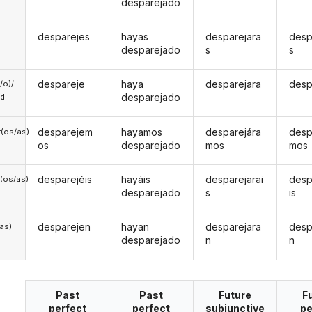
desparejado
desparejes
hayas
desparejara
desp
desparejado
s
s
despareje
haya
desparejara
desp
a/o)/
desparejado
ed
desparejem
hayamos
desparejára
desp
(os/as)
os
desparejado
mos
mos
desparejéis
hayáis
desparejarai
desp
(os/as)
desparejado
s
is
desparejen
hayan
desparejara
desp
/as)
desparejado
n
n
Past
Past
Future
F
perfect
perfect
subjunctive
pe