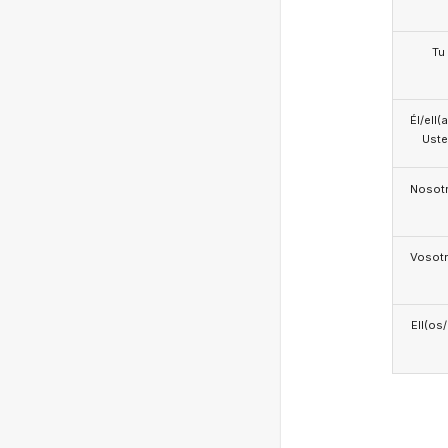
Tu
Él/ell(
Ust
Nosotr
Vosotr
Ell(os