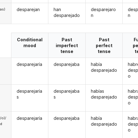
desparejan
han
desparejaro
desp
/as)
desparejado
n
n
Conditional
Past
Past
F
mood
imperfect
perfect
pe
tense
tense
t
desparejaría
desparejaba
había
habr
desparejado
desp
o
desparejaría
desparejaba
habías
habr
s
s
desparejado
desp
o
desparejaría
desparejaba
había
habr
a/o)/
desparejado
desp
ed
o