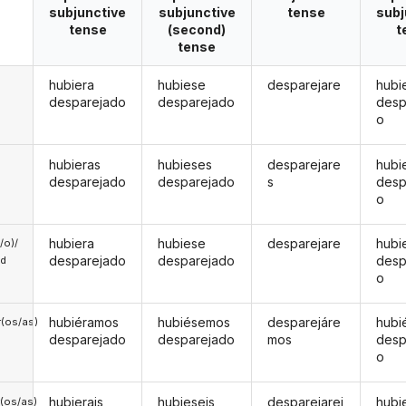
subjunctive
subjunctive
tense
subj
tense
(second)
t
tense
hubiera
hubiese
desparejare
hubi
desparejado
desparejado
desp
o
hubieras
hubieses
desparejare
hubi
desparejado
desparejado
s
desp
o
hubiera
hubiese
desparejare
hubi
a/o)/
desparejado
desparejado
desp
ed
o
hubiéramos
hubiésemos
desparejáre
hubi
(os/as)
desparejado
desparejado
mos
desp
o
hubierais
hubieseis
desparejarei
hubi
(os/as)