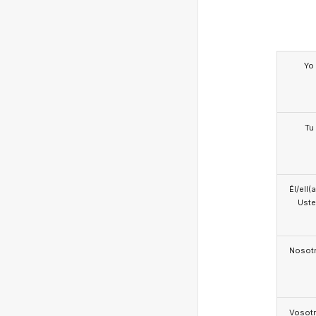
Yo
Tu
Él/ell(
Ust
Nosotr
Vosotr