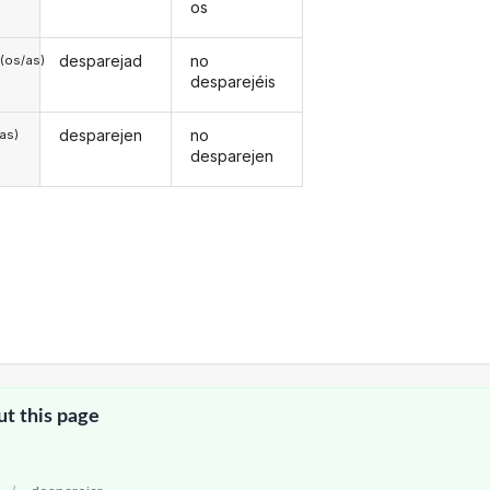
os
desparejad
no
(os/as)
desparejéis
desparejen
no
/as)
desparejen
ut this page