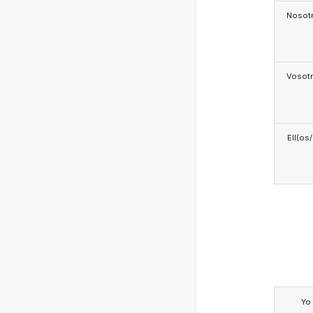
Nosotr
Vosotr
Ell(os
Yo