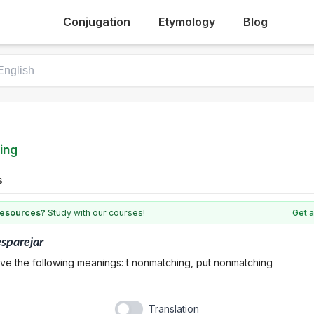
Conjugation
Etymology
Blog
ing
s
 resources?
Study with our courses!
Get a
sparejar
ave the following meanings: t nonmatching, put nonmatching
Translation