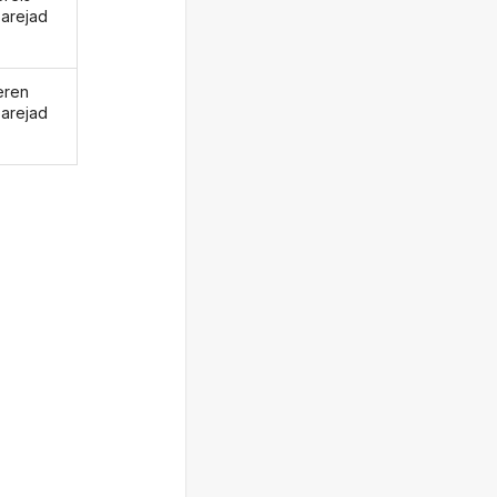
arejad
eren
arejad