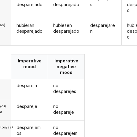
desparejado
desparejado
s
desp
o
hubieran
hubiesen
desparejare
hubi
/as)
desparejado
desparejado
n
desp
o
Imperative
Imperative
mood
negative
mood
despareja
no
desparejes
despareje
no
a/o)/
despareje
ed
desparejem
no
(os/as)
os
desparejem