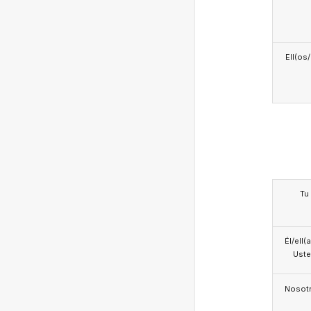
Ell(os
Tu
Él/ell(
Ust
Nosotr