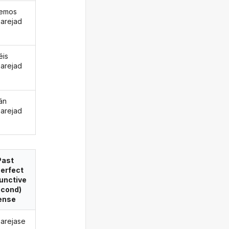
remos
arejad
éis
arejad
án
arejad
Past
erfect
unctive
econd)
ense
arejase