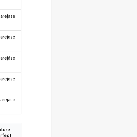
arejase
arejase
arejáse
arejase
arejase
uture
rfect