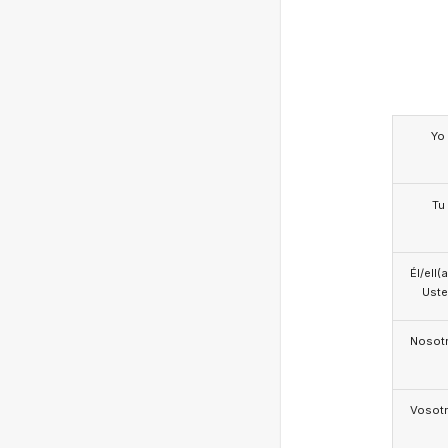
Yo
Tu
Él/ell(
Ust
Nosotr
Vosotr