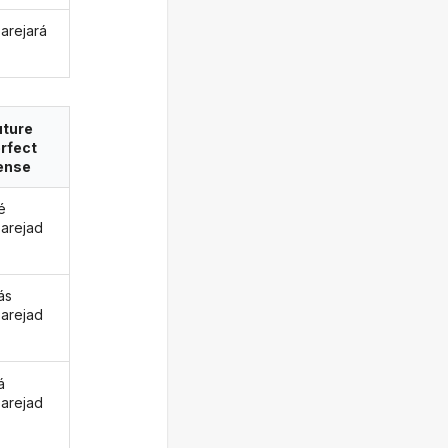
arejará
uture
rfect
ense
é
arejad
ás
arejad
á
arejad