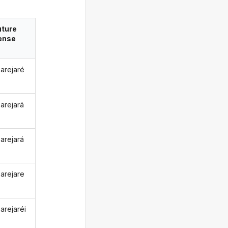
uture
ense
arejaré
arejará
arejará
arejare
arejaréi