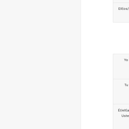
Ell(os
Yo
Tu
Él/ell(
Ust