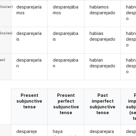
desparejaría
desparejába
habíamos
hab
(os/as)
mos
mos
desparejado
desp
o
desparejaría
desparejaba
habíais
habr
(os/as)
is
is
desparejado
desp
o
desparejaría
desparejaba
habían
habr
/as)
n
n
desparejado
desp
o
Present
Present
Past
subjunctive
perfect
imperfect
imp
tense
subjunctive
subjunctive
subj
tense
tense
(s
t
despareje
haya
desparejara
desp