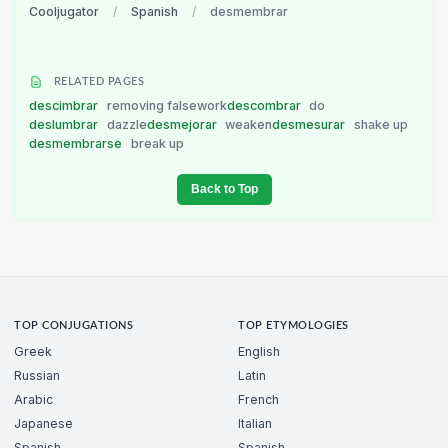
Cooljugator
/
Spanish
/
desmembrar
RELATED PAGES
descimbrar
removing falsework
descombrar
do
deslumbrar
dazzle
desmejorar
weaken
desmesurar
shake up
desmembrarse
break up
Back to Top
TOP CONJUGATIONS
TOP ETYMOLOGIES
Greek
English
Russian
Latin
Arabic
French
Japanese
Italian
Spanish
Spanish