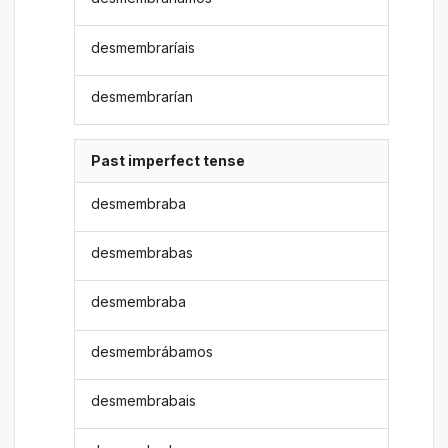
desmembraríais
desmembrarían
Past imperfect tense
desmembraba
desmembrabas
desmembraba
desmembrábamos
desmembrabais