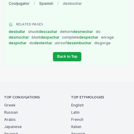
Cooljugator
/
Spanish
/
desbuchar
RELATED PAGES
desbullar
shuck
descachar
dehorn
desmechar
do
desmochar
blunt
despachar
complete
despechar
enrage
despichar
do
destechar
unroof
desembuchar
disgorge
Back to Top
TOP CONJUGATIONS
TOP ETYMOLOGIES
Greek
English
Russian
Latin
Arabic
French
Japanese
Italian
Spanish
Spanish