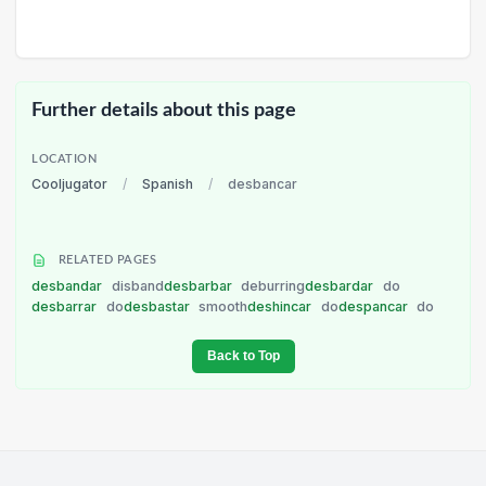
Further details about this page
LOCATION
Cooljugator
/
Spanish
/
desbancar
RELATED PAGES
desbandar
disband
desbarbar
deburring
desbardar
do
desbarrar
do
desbastar
smooth
deshincar
do
despancar
do
Back to Top