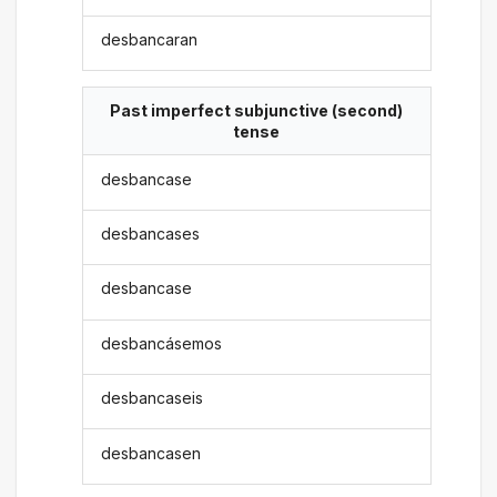
desbancaran
Past imperfect subjunctive (second)
tense
desbancase
desbancases
desbancase
desbancásemos
desbancaseis
desbancasen