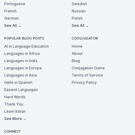
Portuguese
Swedish
French
Russian
German
Polish
See All →
See All →
POPULAR BLOG POSTS
COOLJUGATOR
AI in Language Education
Home
Languages in Africa
About
Languages in India
Blog
Languages in Europe
Conjugation Game
Languages in Asia
Terms of Service
Hello in Spanish
Privacy Policy
Easiest Languages
Hard Words
Thank You
Learn Italian
See More →
CONNECT