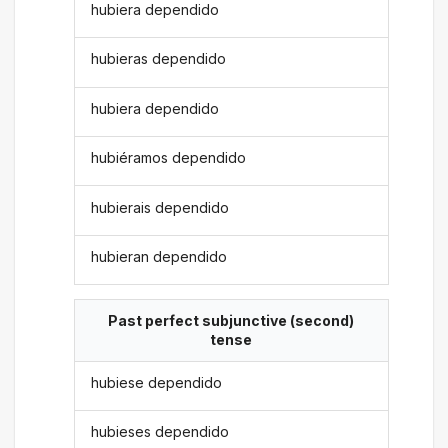
hubiera dependido
hubieras dependido
hubiera dependido
hubiéramos dependido
hubierais dependido
hubieran dependido
Past perfect subjunctive (second)
tense
hubiese dependido
hubieses dependido