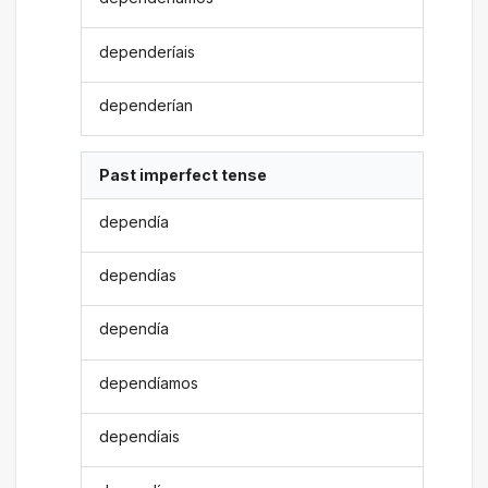
dependeríais
dependerían
Past imperfect tense
dependía
dependías
dependía
dependíamos
dependíais