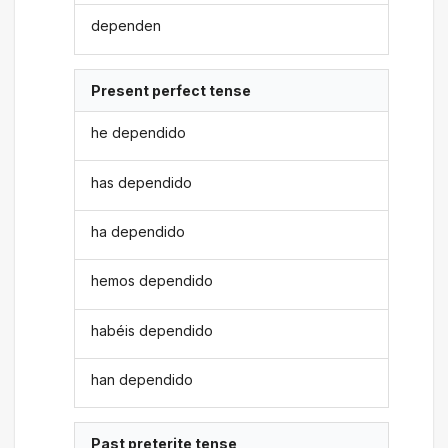
dependen
Present perfect tense
he dependido
has dependido
ha dependido
hemos dependido
habéis dependido
han dependido
Past preterite tense