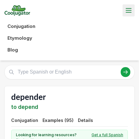
Conjugation
Etymology
Blog
depender
to depend
Conjugation
Examples (95)
Details
Looking for learning resources?
Get a full Spanish