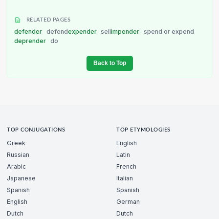
RELATED PAGES
defender
defend
expender
sell
impender
spend or expend
deprender
do
Back to Top
TOP CONJUGATIONS
TOP ETYMOLOGIES
Greek
English
Russian
Latin
Arabic
French
Japanese
Italian
Spanish
Spanish
English
German
Dutch
Dutch