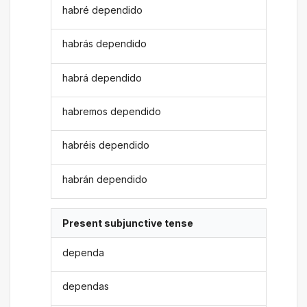
habré dependido
habrás dependido
habrá dependido
habremos dependido
habréis dependido
habrán dependido
Present subjunctive tense
dependa
dependas