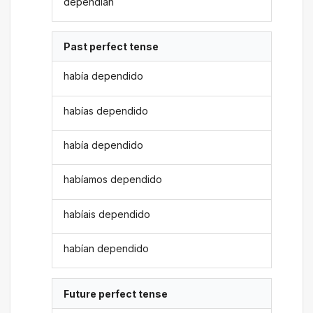
dependían
Past perfect tense
había dependido
habías dependido
había dependido
habíamos dependido
habíais dependido
habían dependido
Future perfect tense