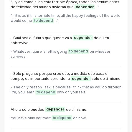
"... y es cómo si en esta terrible época, todos los sentimientos
de felicidad del mundo tuvieran que
depender
..."
"... it is as if this terrible time, all the happy feelings of the world
would come
to depend
..."
- Cual sea el futuro que quede va a
depender
de quien
sobrevive.
- Whatever future is left is going
to depend
on whoever
survives.
- Sólo pregunto porque creo que, a medida que pasa el
tiempo, es importante aprender a
depender
sólo de ti mismo.
- The only reason I ask is because I think that as you go through
life, you learn
to depend
only on yourself.
Ahora sólo puedes
depender
de ti mismo.
You have only yourself
to depend
on now.