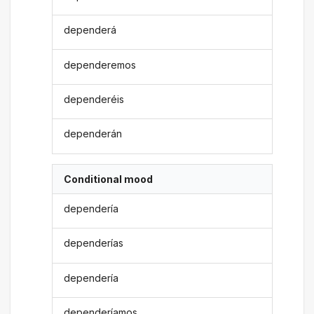
dependerá
dependeremos
dependeréis
dependerán
Conditional mood
dependería
dependerías
dependería
dependeríamos