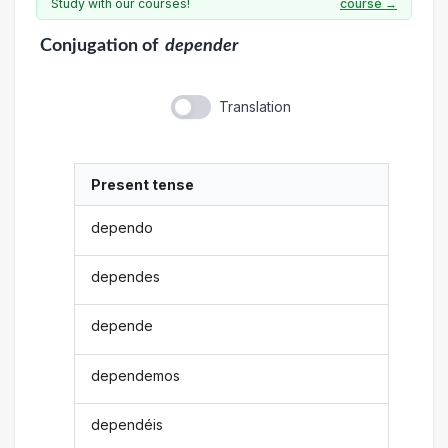
Study with our courses!
course →
Conjugation
of
depender
Translation
Present tense
dependo
dependes
depende
dependemos
dependéis