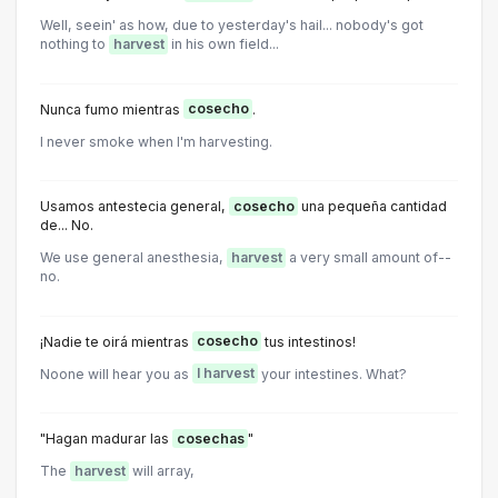
Well, seein' as how, due to yesterday's hail... nobody's got
nothing to
harvest
in his own field...
Nunca fumo mientras
cosecho
.
I never smoke when I'm harvesting.
Usamos antestecia general,
cosecho
una pequeña cantidad
de... No.
We use general anesthesia,
harvest
a very small amount of--
no.
¡Nadie te oirá mientras
cosecho
tus intestinos!
Noone will hear you as
I harvest
your intestines. What?
"Hagan madurar las
cosechas
"
The
harvest
will array,