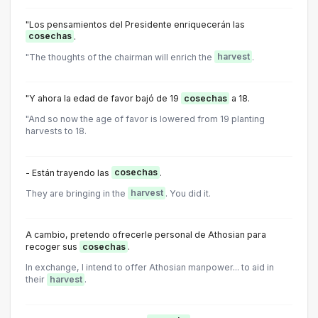
"Los pensamientos del Presidente enriquecerán las
cosechas
.
"The thoughts of the chairman will enrich the
harvest
.
"Y ahora la edad de favor bajó de 19
cosechas
a 18.
"And so now the age of favor is lowered from 19 planting
harvests to 18.
- Están trayendo las
cosechas
.
They are bringing in the
harvest
. You did it.
A cambio, pretendo ofrecerle personal de Athosian para
recoger sus
cosechas
.
In exchange, I intend to offer Athosian manpower... to aid in
their
harvest
.