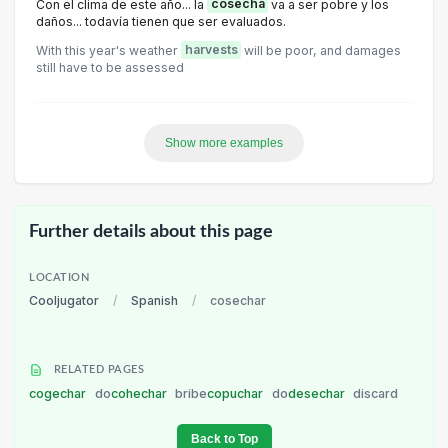
Con el clima de este año... la
cosecha
va a ser pobre y los
daños... todavía tienen que ser evaluados.
With this year's weather
harvests
will be poor, and damages
still have to be assessed
Show more examples
Further details about this page
LOCATION
Cooljugator
/
Spanish
/
cosechar
RELATED PAGES
cogechar
do
cohechar
bribe
copuchar
do
desechar
discard
Back to Top