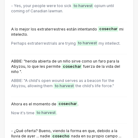
- Yes, your people were too sick
to harvest
opium until
coming of Canadian lawman.
A lo mejor los extraterrestres están intentando
cosechar
mi
intelecto.
Perhaps extraterrestrials are trying
to harvest
my intellect.
ABBIE: "herida abierta de un niño sirve como un faro para la
Abyzou, lo que les permite
cosechar
fuerza de la vida del
niño ".
ABBIE: "A child's open wound serves as a beacon for the
Abyzou, allowing them
to harvest
the child's life force."
Ahora es el momento de
cosechar
.
Now it's time
to harvest
.
- ¿Qué oferta? Bueno, viendo la forma en que, debido a la
lluvia de ayer ... nadie
cosecho
nada en su propio campo ...