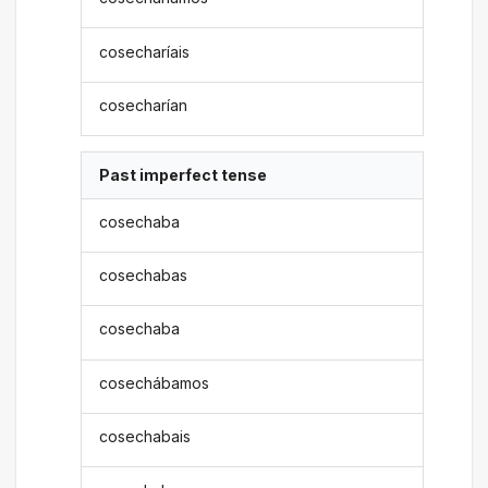
cosecharíais
cosecharían
Past imperfect tense
cosechaba
cosechabas
cosechaba
cosechábamos
cosechabais