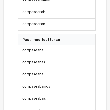
compasearíais
compasearían
Past imperfect tense
compaseaba
compaseabas
compaseaba
compaseábamos
compaseabais