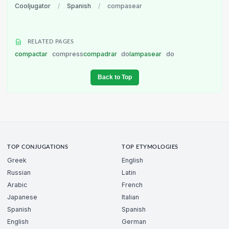
Cooljugator
/
Spanish
/
compasear
RELATED PAGES
compactar
compress
compadrar
do
lampasear
do
Back to Top
TOP CONJUGATIONS
TOP ETYMOLOGIES
Greek
English
Russian
Latin
Arabic
French
Japanese
Italian
Spanish
Spanish
English
German