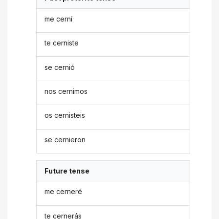
me cerní
te cerniste
se cernió
nos cernimos
os cernisteis
se cernieron
Future tense
me cerneré
te cernerás