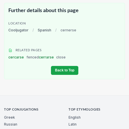
Further details about this page
LOCATION
Cooljugator
/
Spanish
/
cernerse
RELATED PAGES
cercarse
fenced
cerrarse
close
Back to Top
TOP CONJUGATIONS
TOP ETYMOLOGIES
Greek
English
Russian
Latin