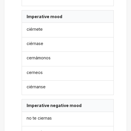
Imperative mood
ciérnete
ciérnase
cernámonos
cerneos
ciérnanse
Imperative negative mood
no te ciernas