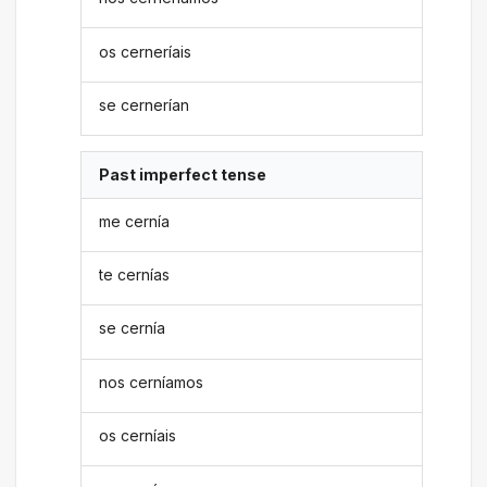
os cerneríais
se cernerían
Past imperfect tense
me cernía
te cernías
se cernía
nos cerníamos
os cerníais