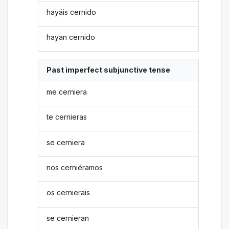
hayáis cernido
hayan cernido
Past imperfect subjunctive tense
me cerniera
te cernieras
se cerniera
nos cerniéramos
os cernierais
se cernieran