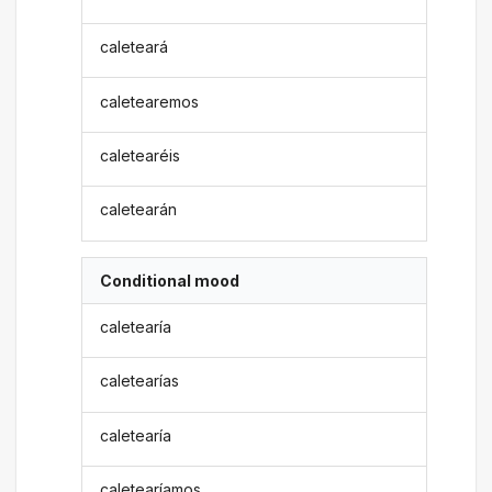
caleteará
caletearemos
caletearéis
caletearán
Conditional mood
caletearía
caletearías
caletearía
caletearíamos