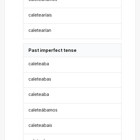
caletearíais
caletearían
Past imperfect tense
caleteaba
caleteabas
caleteaba
caleteábamos
caleteabais