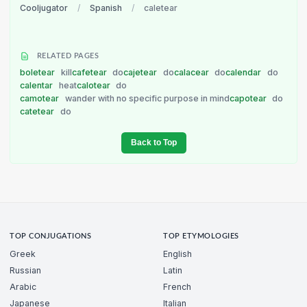
Cooljugator
/
Spanish
/
caletear
RELATED PAGES
boletear
kill
cafetear
do
cajetear
do
calacear
do
calendar
do
calentar
heat
calotear
do
camotear
wander with no specific purpose in mind
capotear
do
catetear
do
Back to Top
TOP CONJUGATIONS
TOP ETYMOLOGIES
Greek
English
Russian
Latin
Arabic
French
Japanese
Italian