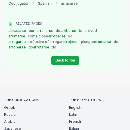
Cooljugator
/
Spanish
/
arrasarse
RELATED PAGES
abrasarse
burn
arranarse
do
arribarse
be arrived
arrimarse
come close
arrobarse
do
arrogarse
reflexive of arrogar
arrojarse
plunge
arromarse
do
arroparse
do
arrotarse
do
Back to Top
TOP CONJUGATIONS
TOP ETYMOLOGIES
Greek
English
Russian
Latin
Arabic
French
Japanese
Italian