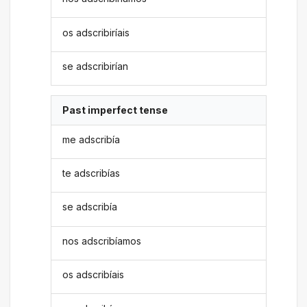
os adscribiríais
se adscribirían
Past imperfect tense
me adscribía
te adscribías
se adscribía
nos adscribíamos
os adscribíais