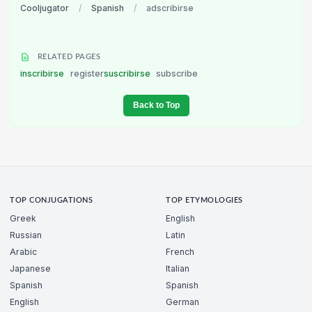
Cooljugator
/
Spanish
/
adscribirse
RELATED PAGES
inscribirse
register
suscribirse
subscribe
Back to Top
TOP CONJUGATIONS
TOP ETYMOLOGIES
Greek
English
Russian
Latin
Arabic
French
Japanese
Italian
Spanish
Spanish
English
German