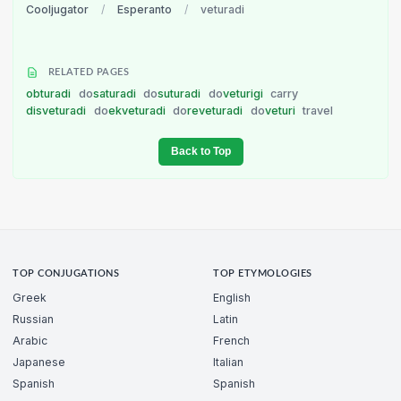
Cooljugator
/
Esperanto
/
veturadi
RELATED PAGES
obturadi
do
saturadi
do
suturadi
do
veturigi
carry
disveturadi
do
ekveturadi
do
reveturadi
do
veturi
travel
Back to Top
TOP CONJUGATIONS
TOP ETYMOLOGIES
Greek
English
Russian
Latin
Arabic
French
Japanese
Italian
Spanish
Spanish