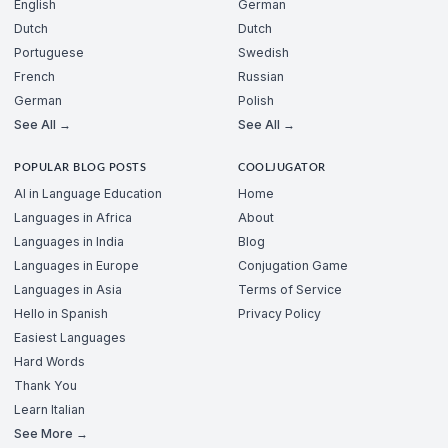
English
German
Dutch
Dutch
Portuguese
Swedish
French
Russian
German
Polish
See All →
See All →
POPULAR BLOG POSTS
COOLJUGATOR
AI in Language Education
Home
Languages in Africa
About
Languages in India
Blog
Languages in Europe
Conjugation Game
Languages in Asia
Terms of Service
Hello in Spanish
Privacy Policy
Easiest Languages
Hard Words
Thank You
Learn Italian
See More →