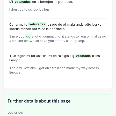
Mi
veturadas
en la lernejon ne per buso.
I don't go to school by bus.
Ĉar vi multe
veturadas
, uzado de pli malgranda aŭto logike
ŝparus monon por vi ĉe la benzinejo.
Since you
do
a lot of commuting, it stands to reason that using
a smaller car would save you money at the pump.
Tiun tagon mi forlasis lin, mi entrajniĝis kaj
veturadis
trans
Eŭropo.
The day I left him, I got on a train and made my way across
Europe.
Further details about this page
LOCATION