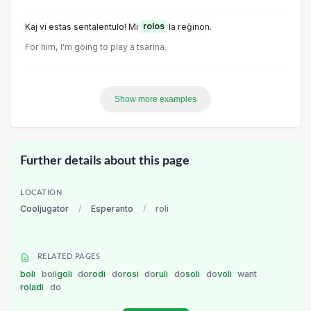
Kaj vi estas sentalentulo! Mi
rolos
la reĝinon.
For him, I'm going to play a tsarina.
Show more examples
Further details about this page
LOCATION
Cooljugator
/
Esperanto
/
roli
RELATED PAGES
boli
boil
goli
do
rodi
do
rosi
do
ruli
do
soli
do
voli
want
roladi
do