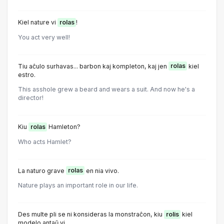
Kiel nature vi
rolas
!
You act very well!
Tiu aĉulo surhavas... barbon kaj kompleton, kaj jen
rolas
kiel
estro.
This asshole grew a beard and wears a suit. And now he's a
director!
Kiu
rolas
Hamleton?
Who acts Hamlet?
La naturo grave
rolas
en nia vivo.
Nature plays an important role in our life.
Des multe pli se ni konsideras la monstraĉon, kiu
rolis
kiel
modelo antaŭ vi.