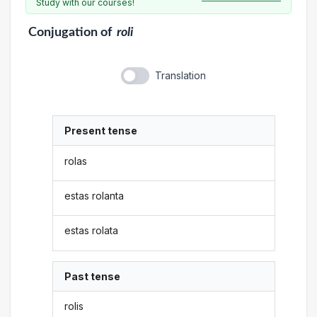
Study with our courses!
Conjugation
of
roli
Translation
Present tense
rolas
estas rolanta
estas rolata
Past tense
rolis