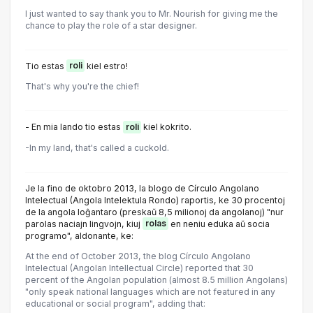
I just wanted to say thank you to Mr. Nourish for giving me the
chance to play the role of a star designer.
Tio estas
roli
kiel estro!
That's why you're the chief!
- En mia lando tio estas
roli
kiel kokrito.
-In my land, that's called a cuckold.
Je la fino de oktobro 2013, la blogo de Círculo Angolano
Intelectual (Angola Intelektula Rondo) raportis, ke 30 procentoj
de la angola loĝantaro (preskaŭ 8,5 milionoj da angolanoj) "nur
parolas naciajn lingvojn, kiuj
rolas
en neniu eduka aŭ socia
programo", aldonante, ke:
At the end of October 2013, the blog Círculo Angolano
Intelectual (Angolan Intellectual Circle) reported that 30
percent of the Angolan population (almost 8.5 million Angolans)
"only speak national languages which are not featured in any
educational or social program", adding that: