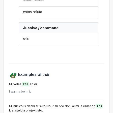
estas roluta
Jussive / command
rolu
Examples of
roli
Mi volas
roli
en øi.
I wanna be in it.
Mi nur volis danki al S-ro Nourish pro doni al mi la eblecon
roli
kiel stelula projektisto.