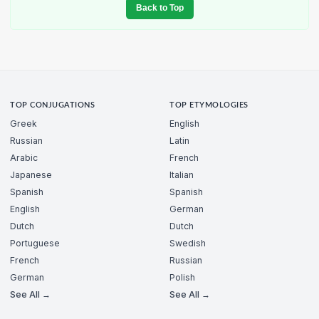
Back to Top
TOP CONJUGATIONS
TOP ETYMOLOGIES
Greek
English
Russian
Latin
Arabic
French
Japanese
Italian
Spanish
Spanish
English
German
Dutch
Dutch
Portuguese
Swedish
French
Russian
German
Polish
See All →
See All →