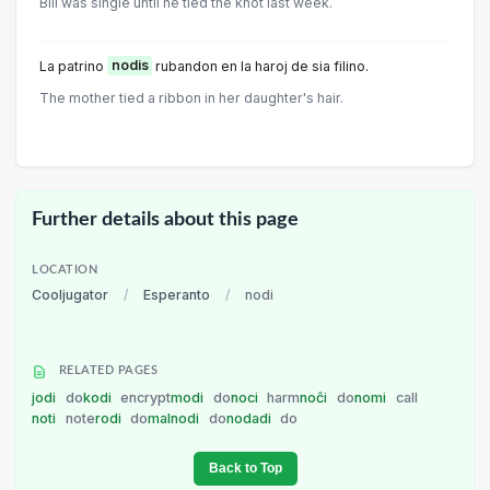
Bill was single until he tied the knot last week.
La patrino
nodis
rubandon en la haroj de sia filino.
The mother tied a ribbon in her daughter's hair.
Further details about this page
LOCATION
Cooljugator
/
Esperanto
/
nodi
RELATED PAGES
jodi
do
kodi
encrypt
modi
do
noci
harm
noĉi
do
nomi
call
noti
note
rodi
do
malnodi
do
nodadi
do
Back to Top