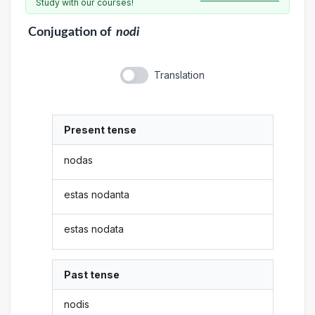
Study with our courses!
Conjugation
of
nodi
Translation
Present tense
nodas
estas nodanta
estas nodata
Past tense
nodis