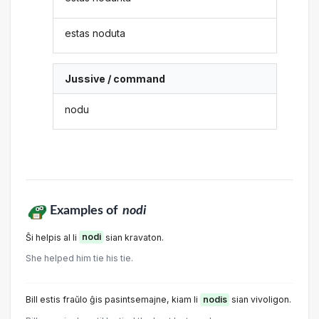
estas noduta
Jussive / command
nodu
Examples of
nodi
Ŝi helpis al li
nodi
sian kravaton.
She helped him tie his tie.
Bill estis fraŭlo ĝis pasintsemajne, kiam li
nodis
sian vivoligon.