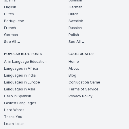
Spanish
Spanish
English
German
Dutch
Dutch
Portuguese
Swedish
French
Russian
German
Polish
See All →
See All →
POPULAR BLOG POSTS
COOLJUGATOR
AI in Language Education
Home
Languages in Africa
About
Languages in India
Blog
Languages in Europe
Conjugation Game
Languages in Asia
Terms of Service
Hello in Spanish
Privacy Policy
Easiest Languages
Hard Words
Thank You
Learn Italian