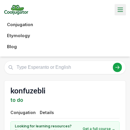
Conjugation
Etymology
Blog
konfuzebli
to do
Conjugation
Details
Looking for learning resources?
Get a full course →