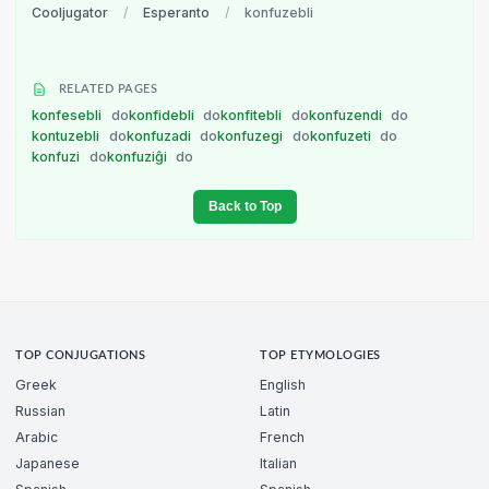
Cooljugator
/
Esperanto
/
konfuzebli
RELATED PAGES
konfesebli
do
konfidebli
do
konfitebli
do
konfuzendi
do
kontuzebli
do
konfuzadi
do
konfuzegi
do
konfuzeti
do
konfuzi
do
konfuziĝi
do
Back to Top
TOP CONJUGATIONS
TOP ETYMOLOGIES
Greek
English
Russian
Latin
Arabic
French
Japanese
Italian