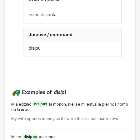
estas disiputa
Jussive / command
disipu
Examples of
disipi
Mia edzino
disipas
la monon, kiel se mi estus la plej riĉa homo
en la urbo.
My wife spends money as if I were the richest man in town.
Mi ne
disipas
patronojn.