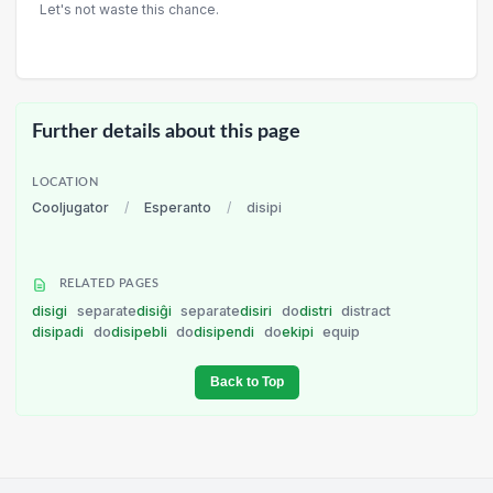
Let's not waste this chance.
Further details about this page
LOCATION
Cooljugator
/
Esperanto
/
disipi
RELATED PAGES
disigi
separate
disiĝi
separate
disiri
do
distri
distract
disipadi
do
disipebli
do
disipendi
do
ekipi
equip
Back to Top