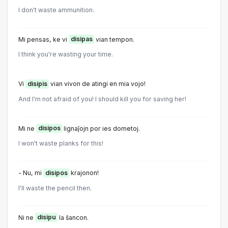
I don't waste ammunition.
Mi pensas, ke vi
disipas
vian tempon.
I think you're wasting your time.
Vi
disipis
vian vivon de atingi en mia vojo!
And I'm not afraid of you! I should kill you for saving her!
Mi ne
disipos
lignaĵojn por ies dometoj.
I won't waste planks for this!
- Nu, mi
disipos
krajonon!
I'll waste the pencil then.
Ni ne
disipu
la ŝancon.