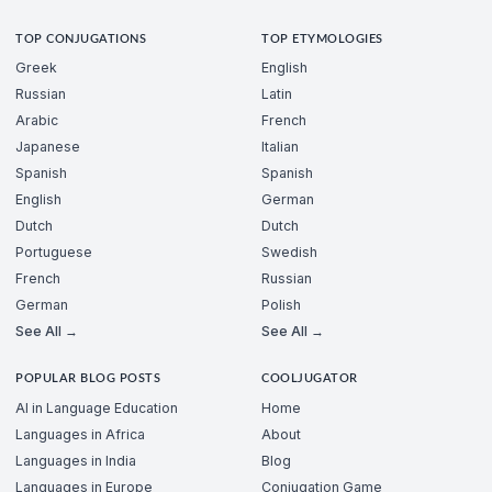
TOP CONJUGATIONS
TOP ETYMOLOGIES
Greek
English
Russian
Latin
Arabic
French
Japanese
Italian
Spanish
Spanish
English
German
Dutch
Dutch
Portuguese
Swedish
French
Russian
German
Polish
See All →
See All →
POPULAR BLOG POSTS
COOLJUGATOR
AI in Language Education
Home
Languages in Africa
About
Languages in India
Blog
Languages in Europe
Conjugation Game