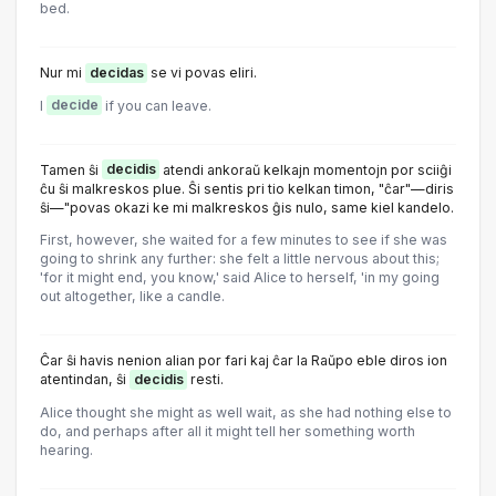
bed.
Nur mi
decidas
se vi povas eliri.
I
decide
if you can leave.
Tamen ŝi
decidis
atendi ankoraŭ kelkajn momentojn por sciiĝi
ĉu ŝi malkreskos plue. Ŝi sentis pri tio kelkan timon, "ĉar"—diris
ŝi—"povas okazi ke mi malkreskos ĝis nulo, same kiel kandelo.
First, however, she waited for a few minutes to see if she was
going to shrink any further: she felt a little nervous about this;
'for it might end, you know,' said Alice to herself, 'in my going
out altogether, like a candle.
Ĉar ŝi havis nenion alian por fari kaj ĉar la Raŭpo eble diros ion
atentindan, ŝi
decidis
resti.
Alice thought she might as well wait, as she had nothing else to
do, and perhaps after all it might tell her something worth
hearing.