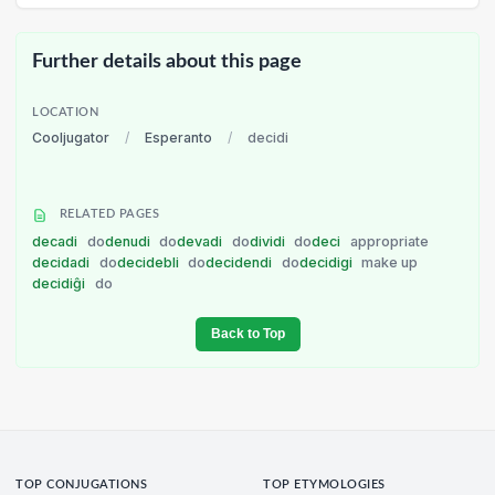
Further details about this page
LOCATION
Cooljugator
/
Esperanto
/
decidi
RELATED PAGES
decadi
do
denudi
do
devadi
do
dividi
do
deci
appropriate
decidadi
do
decidebli
do
decidendi
do
decidigi
make up
decidiĝi
do
Back to Top
TOP CONJUGATIONS
TOP ETYMOLOGIES