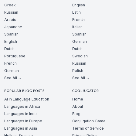
Greek
English
Russian
Latin
Arabic
French
Japanese
Italian
Spanish
Spanish
English
German
Dutch
Dutch
Portuguese
Swedish
French
Russian
German
Polish
See All →
See All →
POPULAR BLOG POSTS
COOLJUGATOR
AI in Language Education
Home
Languages in Africa
About
Languages in India
Blog
Languages in Europe
Conjugation Game
Languages in Asia
Terms of Service
Hello in Spanish
Privacy Policy