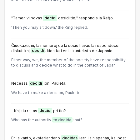
"Tamen vi povas
decidi
desidi tie," respondis la Reĝo.
'Then you may sit down,' the King replied.
Ĉiuokaze, ni, la membroj de la socio havas la respondecon
diskuti kaj
decidi
, kion fari en la kunteksto de Japanio.
Either way, we, the member of the society have responsibility
to discuss and decide what to do in the context of Japan.
Necesas
decidi
ion, Paŭleta.
We have to make a decision, Paulette.
- Kaj kiu rajtas
decidi
pri tio?
Who has the authority
to decide
that?
En la kanto, eksterlandano
decidas
lerni la hispanan, kaj post