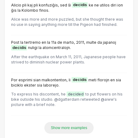
Alicio pli kaj pli konfuziĝis, sed ŝi
decidis
ke ne utilos diri ion
ĝis la Kolombo finos.
Alice was more and more puzzled, but she thought there was
no use in saying anything more till the Pigeon had finished.
Post la tertremo en la 11a de marto, 2011, multe da japanoj
decidis
nuligi la atomcentralojn.
After the earthquake on March 11, 2011, Japanese people have
strived to diminish nuclear power plants.
Por esprimi sian malkontenton, li
decidis
meti florojn en sia
biciklo ekster sia laborejo.
To express his discontent, he
decided
to put flowers on his
bike outside his studio. @dgatterdam retweeted @aiww's
picture with a brief note.
Show more examples