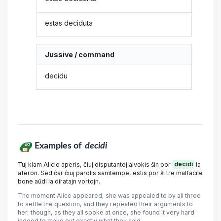
estas deciduta
Jussive / command
decidu
Examples of
decidi
Tuj kiam Alicio aperis, ĉiuj disputantoj alvokis ŝin por
decidi
la
aferon. Sed ĉar ĉiuj parolis samtempe, estis por ŝi tre malfacile
bone aŭdi la diratajn vortojn.
The moment Alice appeared, she was appealed to by all three
to settle the question, and they repeated their arguments to
her, though, as they all spoke at once, she found it very hard
indeed to make out exactly what they said.