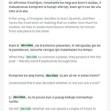
tio alfrontas frustriĝon, rimarkante ke negrave kiom li studas, li
malsukcesas kompreni la bazajn aferojn, kiam ajn li iras de unu
loko al la alia.
In the song, a foreigner decides to learn Spanish, and then
faces the frustration of realizing that no matter how much he
studies, he fails to understand basics whenever he moves
from one place to the other.
Kiam ili
decidas
, ke ili kolonios planedon, ili retropuŝas ĝin en
la pasintecon, laŭvorte reirigas ĝin malantaŭen tra tempo.
When they
decide
to colonize a planet, they project it into the
past-- literally send it backwards through time.
Kompreni ke aliaj homoj
decidas
ĉu jes aŭ ne vi estas homo?
Understand that it was decided whether or not you are a man?
Li
decidas
, ĉu mi povas kun vi pasigi kelkajn momentojn
surlite.
He will
decide
whether we can spend a couple of hours in