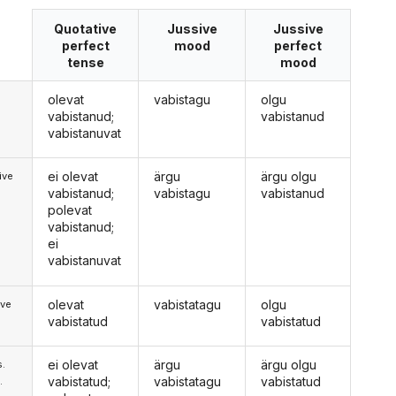
Quotative
Jussive
Jussive
perfect
mood
perfect
tense
mood
olevat
vabistagu
olgu
vabistanud;
vabistanud
vabistanuvat
ei olevat
ärgu
ärgu olgu
ive
vabistanud;
vabistagu
vabistanud
polevat
vabistanud;
ei
vabistanuvat
olevat
vabistatagu
olgu
ive
vabistatud
vabistatud
ei olevat
ärgu
ärgu olgu
s.
vabistatud;
vabistatagu
vabistatud
.