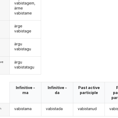
vabistagem,
ärme
vabistame
ärge
vabistage
ärgu
d
vabistagu
ärgu
ive
vabistatagu
Infinitive -
Infinitive -
Past active
ma
da
participle
pa
par
vabistama
vabistada
vabistanud
vabi
m