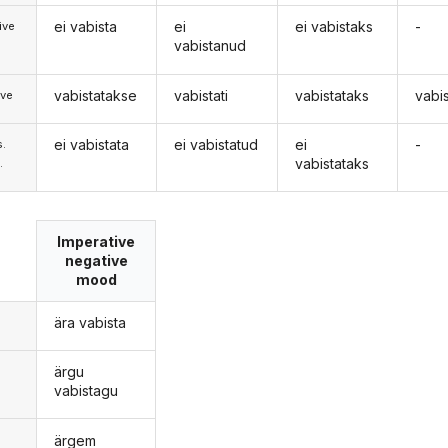
ei vabista
ei
ei vabistaks
-
ive
vabistanud
vabistatakse
vabistati
vabistataks
vabi
ive
ei vabistata
ei vabistatud
ei
-
s.
vabistataks
.
Imperative
negative
mood
ära vabista
ärgu
vabistagu
ärgem