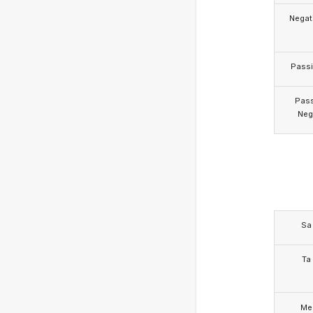
Negat
Pass
Pas
Neg
Sa
Ta
Me