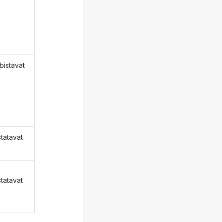
bistavat
statavat
statavat