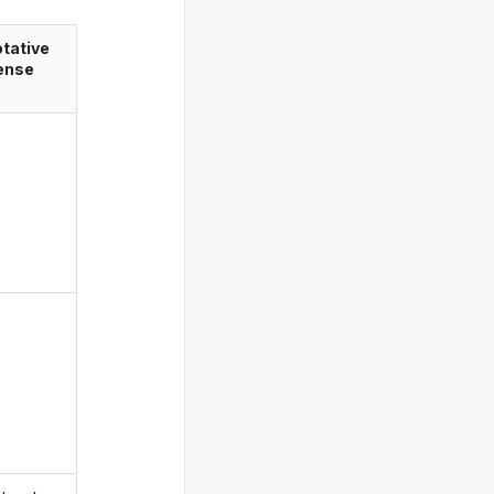
tative
ense