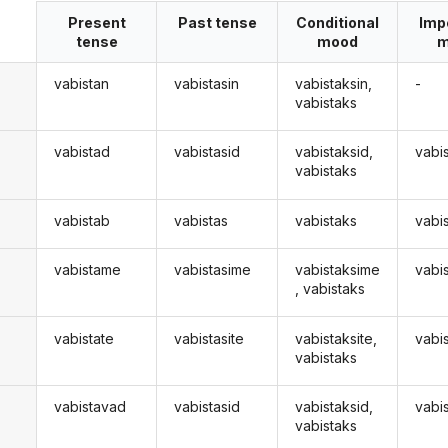
Present
Past tense
Conditional
Imp
tense
mood
m
vabistan
vabistasin
vabistaksin,
-
vabistaks
vabistad
vabistasid
vabistaksid,
vabi
vabistaks
vabistab
vabistas
vabistaks
vabi
vabistame
vabistasime
vabistaksime
vabi
, vabistaks
vabistate
vabistasite
vabistaksite,
vabi
vabistaks
vabistavad
vabistasid
vabistaksid,
vabi
d
vabistaks