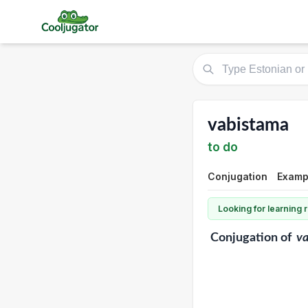
vabistama
to do
Conjugation
Exampl
Looking for learning
Conjugation
of
v