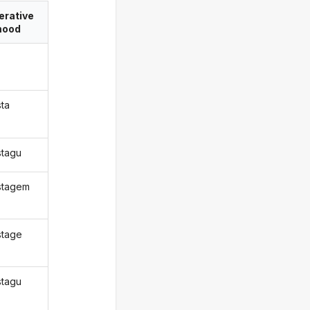
erative
ood
sta
stagu
stagem
stage
stagu