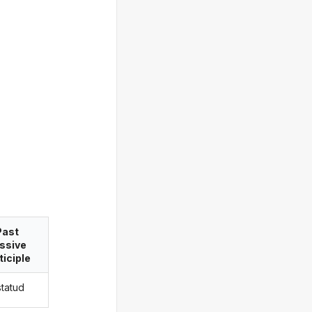
Past
ssive
ticiple
statud