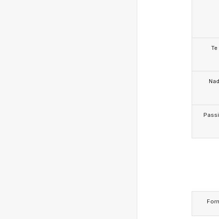
Te
Na
Pass
For