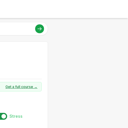
Get a full course →
Stress