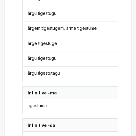
ärgu tigestugu
ärgem tigestugem, ärme tigestume
ärge tigestuge
ärgu tigestugu
ärgu tigestutagu
Infinitive -ma
tigestuma
Infinitive -da