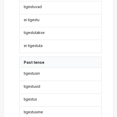
tigestuvad
ei tigestu
tigestutakse
ei tigestuta
Past tense
tigestusin
tigestusid
tigestus
tigestusime