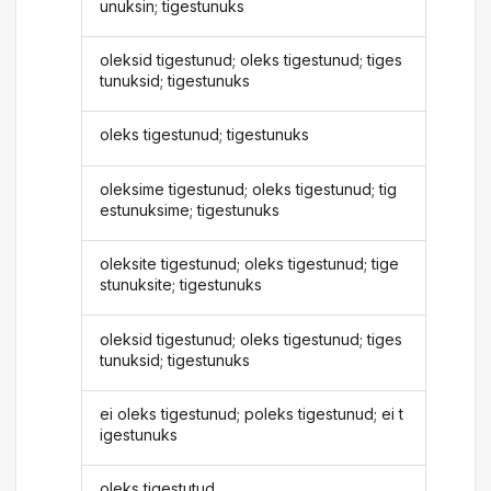
unuksin; tigestunuks
oleksid tigestunud; oleks tigestunud; tiges
tunuksid; tigestunuks
oleks tigestunud; tigestunuks
oleksime tigestunud; oleks tigestunud; tig
estunuksime; tigestunuks
oleksite tigestunud; oleks tigestunud; tige
stunuksite; tigestunuks
oleksid tigestunud; oleks tigestunud; tiges
tunuksid; tigestunuks
ei oleks tigestunud; poleks tigestunud; ei t
igestunuks
oleks tigestutud