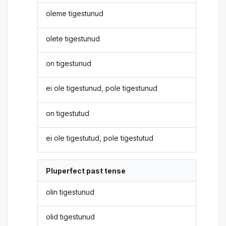
oleme tigestunud
olete tigestunud
on tigestunud
ei ole tigestunud, pole tigestunud
on tigestutud
ei ole tigestutud, pole tigestutud
Pluperfect past tense
olin tigestunud
olid tigestunud