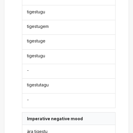
tigestugu
tigestugem
tigestuge
tigestugu
-
tigestutagu
-
Imperative negative mood
ära tigestu