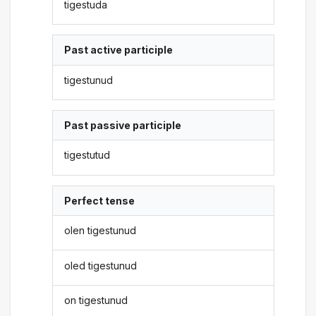
tigestuda
Past active participle
tigestunud
Past passive participle
tigestutud
Perfect tense
olen tigestunud
oled tigestunud
on tigestunud