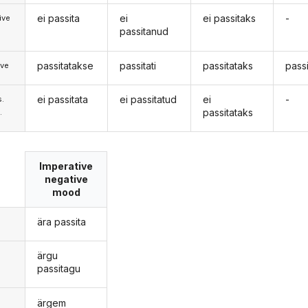
ei passita
ei
ei passitaks
-
ive
passitanud
passitatakse
passitati
passitataks
pass
ive
ei passitata
ei passitatud
ei
-
s.
passitataks
.
Imperative
negative
mood
ära passita
ärgu
passitagu
ärgem