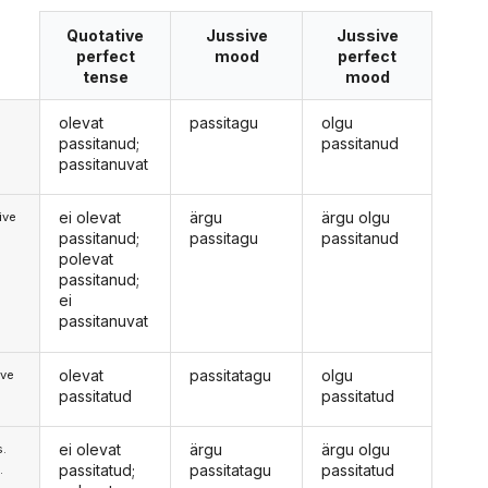
Quotative
Jussive
Jussive
perfect
mood
perfect
tense
mood
olevat
passitagu
olgu
passitanud;
passitanud
passitanuvat
ei olevat
ärgu
ärgu olgu
ive
passitanud;
passitagu
passitanud
polevat
passitanud;
ei
passitanuvat
olevat
passitatagu
olgu
ive
passitatud
passitatud
ei olevat
ärgu
ärgu olgu
s.
passitatud;
passitatagu
passitatud
.