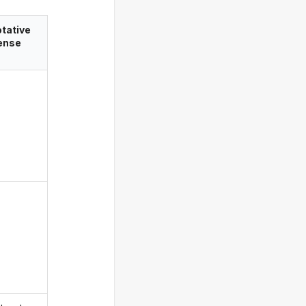
tative
ense