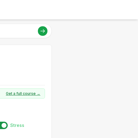
Get a full course →
Stress