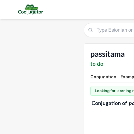
passitama
to do
Conjugation
Exampl
Looking for learning
Conjugation
of
pa