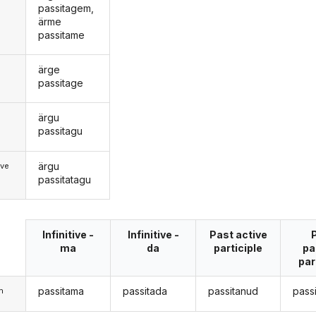
passitagem,
ärme
passitame
ärge
passitage
ärgu
d
passitagu
ärgu
ive
passitatagu
Infinitive -
Infinitive -
Past active
ma
da
participle
pa
par
passitama
passitada
passitanud
pass
m