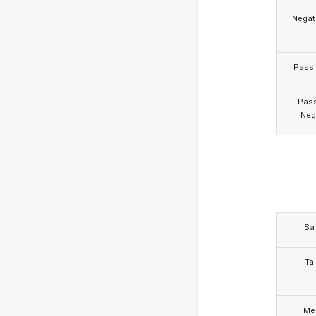
Negat
Pass
Pas
Neg
Sa
Ta
Me