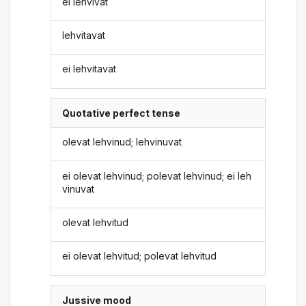
ei lehvivat
lehvitavat
ei lehvitavat
Quotative perfect tense
olevat lehvinud; lehvinuvat
ei olevat lehvinud; polevat lehvinud; ei leh
vinuvat
olevat lehvitud
ei olevat lehvitud; polevat lehvitud
Jussive mood