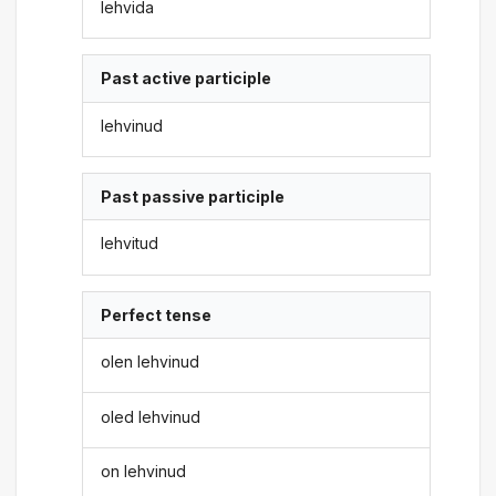
lehvida
Past active participle
lehvinud
Past passive participle
lehvitud
Perfect tense
olen lehvinud
oled lehvinud
on lehvinud