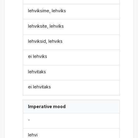
lehviksime, lehviks
lehviksite, lehviks
lehviksid, lehviks
ei lehviks
lehvitaks
ei lehvitaks
Imperative mood
-
lehvi