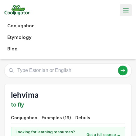
Conjugation
Etymology
Blog
lehvima
to fly
Conjugation
Examples (19)
Details
Looking for learning resources?
Get a full course →