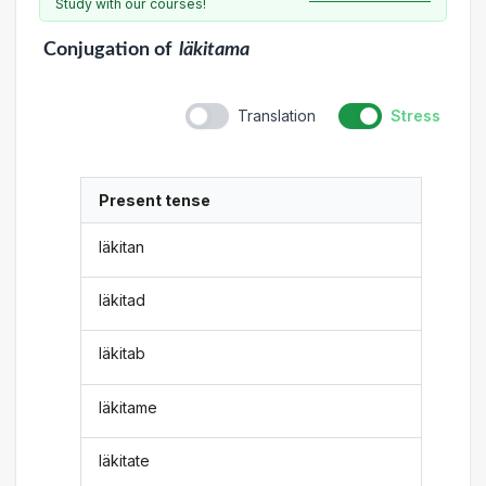
Study with our courses!
Conjugation
of
läkitama
Translation
Stress
Present tense
läkitan
läkitad
läkitab
läkitame
läkitate