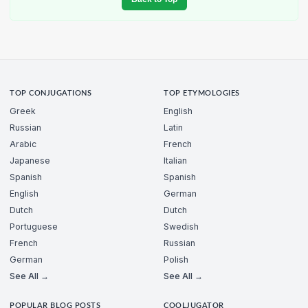
TOP CONJUGATIONS
TOP ETYMOLOGIES
Greek
English
Russian
Latin
Arabic
French
Japanese
Italian
Spanish
Spanish
English
German
Dutch
Dutch
Portuguese
Swedish
French
Russian
German
Polish
See All →
See All →
POPULAR BLOG POSTS
COOLJUGATOR