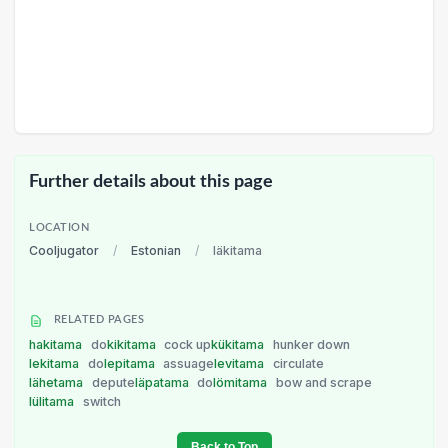
Further details about this page
LOCATION
Cooljugator
/
Estonian
/
läkitama
RELATED PAGES
hakitama
do
kikitama
cock up
kükitama
hunker down
lekitama
do
lepitama
assuage
levitama
circulate
lähetama
depute
läpatama
do
lömitama
bow and scrape
lülitama
switch
Back to Top