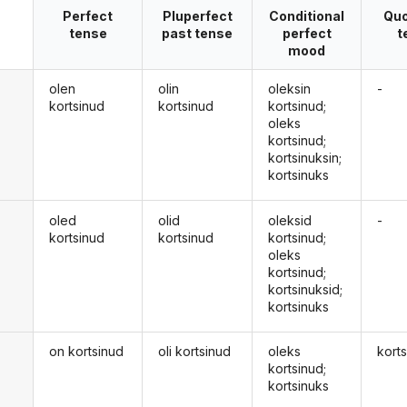
Perfect
Pluperfect
Conditional
Quo
tense
past tense
perfect
t
mood
olen
olin
oleksin
-
kortsinud
kortsinud
kortsinud;
oleks
kortsinud;
kortsinuksin;
kortsinuks
oled
olid
oleksid
-
kortsinud
kortsinud
kortsinud;
oleks
kortsinud;
kortsinuksid;
kortsinuks
on kortsinud
oli kortsinud
oleks
korts
kortsinud;
kortsinuks