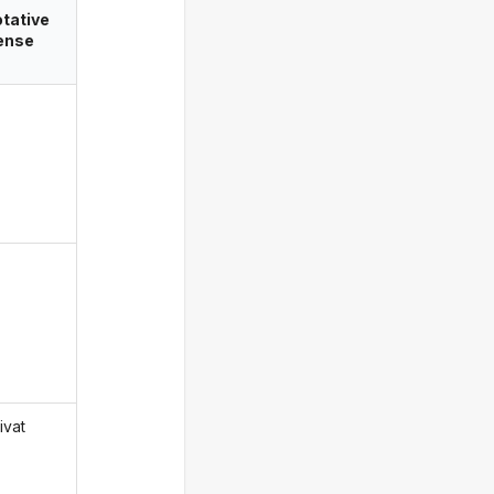
tative
ense
ivat