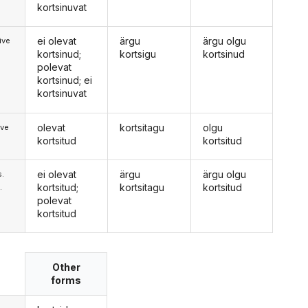
kortsinuvat
ei olevat
ärgu
ärgu olgu
ive
kortsinud;
kortsigu
kortsinud
polevat
kortsinud; ei
kortsinuvat
olevat
kortsitagu
olgu
ive
kortsitud
kortsitud
ei olevat
ärgu
ärgu olgu
s.
kortsitud;
kortsitagu
kortsitud
.
polevat
kortsitud
Other
forms