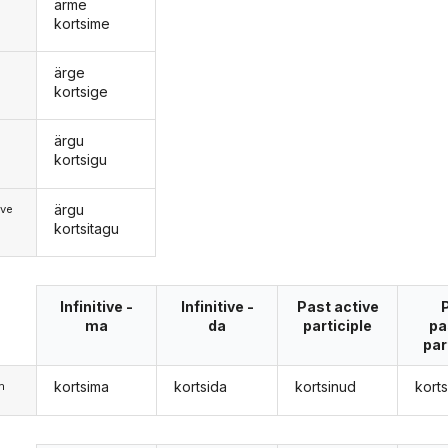
ärme
kortsime
ärge
kortsige
ärgu
d
kortsigu
ärgu
ive
kortsitagu
Infinitive -
Infinitive -
Past active
ma
da
participle
pa
par
kortsima
kortsida
kortsinud
korts
m