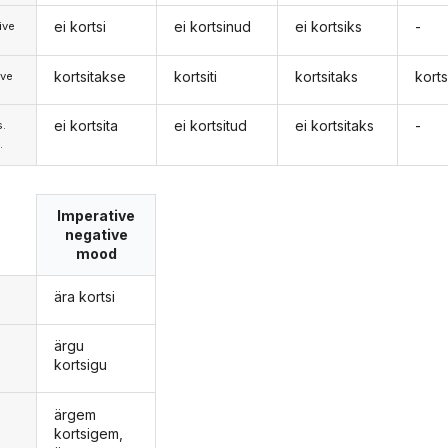
ei kortsi
ei kortsinud
ei kortsiks
-
ive
kortsitakse
kortsiti
kortsitaks
korts
ive
ei kortsita
ei kortsitud
ei kortsitaks
-
s.
.
Imperative
negative
mood
ära kortsi
ärgu
kortsigu
ärgem
kortsigem,