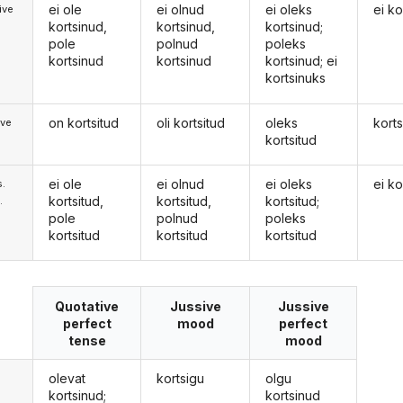
ei ole
ei olnud
ei oleks
ei ko
ive
kortsinud,
kortsinud,
kortsinud;
pole
polnud
poleks
kortsinud
kortsinud
kortsinud; ei
kortsinuks
on kortsitud
oli kortsitud
oleks
korts
ive
kortsitud
ei ole
ei olnud
ei oleks
ei ko
s.
kortsitud,
kortsitud,
kortsitud;
.
pole
polnud
poleks
kortsitud
kortsitud
kortsitud
Quotative
Jussive
Jussive
perfect
mood
perfect
tense
mood
olevat
kortsigu
olgu
kortsinud;
kortsinud