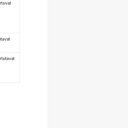
rtsivat
itavat
rtsitavat