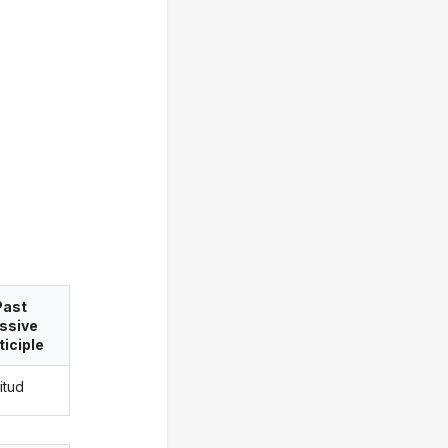
Past
ssive
ticiple
itud