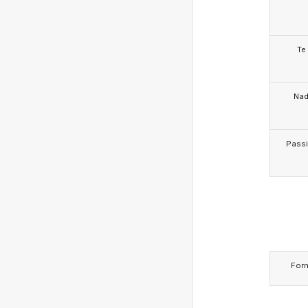
Te
Na
Pass
For