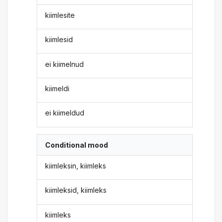
kiimlesite
kiimlesid
ei kiimelnud
kiimeldi
ei kiimeldud
Conditional mood
kiimleksin, kiimleks
kiimleksid, kiimleks
kiimleks