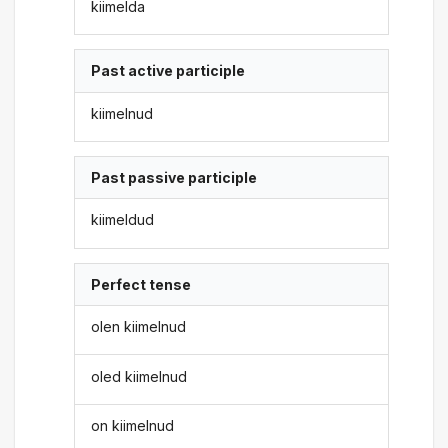
kiimelda
Past active participle
kiimelnud
Past passive participle
kiimeldud
Perfect tense
olen kiimelnud
oled kiimelnud
on kiimelnud