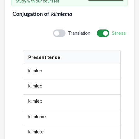
Study with our courses!
Conjugation
of
kiimlema
Translation
Stress
Present tense
kiimlen
kiimled
kiimleb
kiimleme
kiimlete