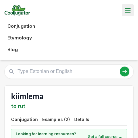
Conjugation
Etymology
Blog
kiimlema
to rut
Conjugation
Examples (2)
Details
Looking for learning resources?
Get a full course →