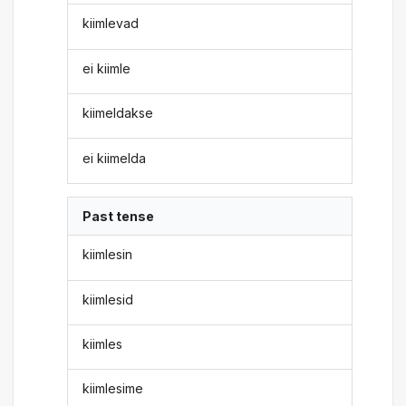
kiimlevad
ei kiimle
kiimeldakse
ei kiimelda
Past tense
kiimlesin
kiimlesid
kiimles
kiimlesime