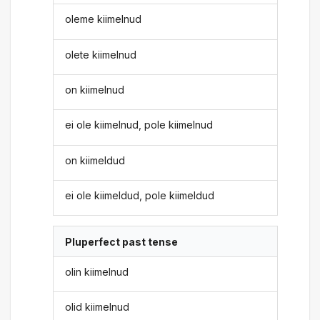
oleme kiimelnud
olete kiimelnud
on kiimelnud
ei ole kiimelnud, pole kiimelnud
on kiimeldud
ei ole kiimeldud, pole kiimeldud
Pluperfect past tense
olin kiimelnud
olid kiimelnud