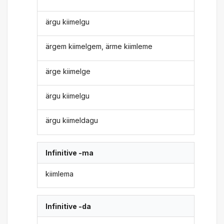
ärgu kiimelgu
ärgem kiimelgem, ärme kiimleme
ärge kiimelge
ärgu kiimelgu
ärgu kiimeldagu
Infinitive -ma
kiimlema
Infinitive -da