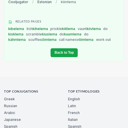
Cooljugator
/
Estonian
/
kiimlema
RELATED PAGES
kibelema
itch
kihelema
prickle
kiitlema
vaunt
kiivlema
do
kisklema
scramble
kiuslema
do
kuumlema
do
kähmlema
scuffle
sõimlema
call names
võimlema
work out
Back to Top
TOP CONJUGATIONS
TOP ETYMOLOGIES
Greek
English
Russian
Latin
Arabic
French
Japanese
Italian
Spanish
Spanish