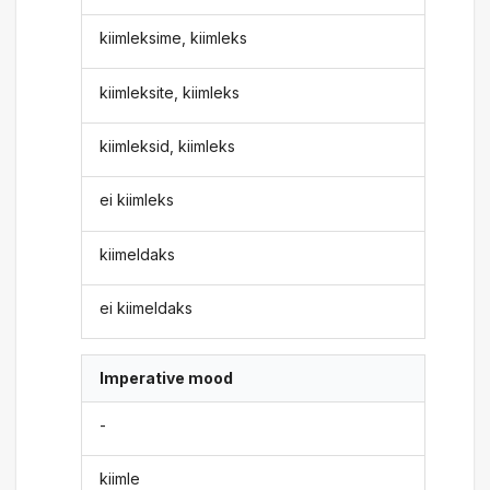
kiimleksime, kiimleks
kiimleksite, kiimleks
kiimleksid, kiimleks
ei kiimleks
kiimeldaks
ei kiimeldaks
Imperative mood
-
kiimle