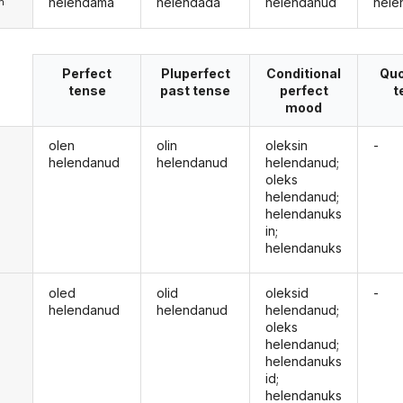
helendama
helendada
helendanud
hele
m
Perfect
Pluperfect
Conditional
Quo
tense
past tense
perfect
t
mood
olen
olin
oleksin
-
helendanud
helendanud
helendanud;
oleks
helendanud;
helendanuks
in;
helendanuks
oled
olid
oleksid
-
helendanud
helendanud
helendanud;
oleks
helendanud;
helendanuks
id;
helendanuks