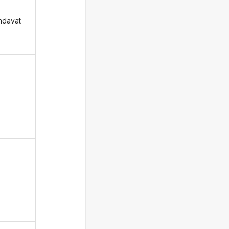
ndavat