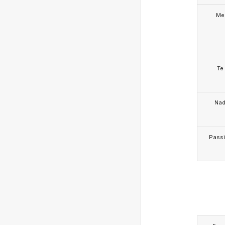
Me
Te
Na
Pass