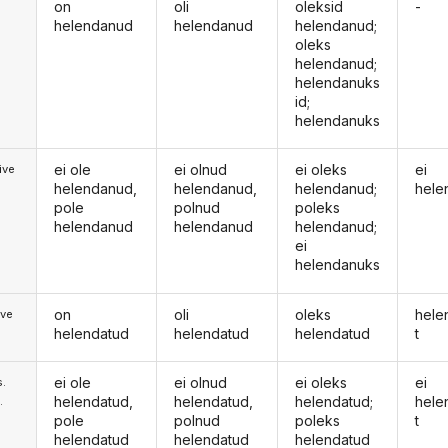
on
oli
oleksid
-
d
helendanud
helendanud
helendanud;
oleks
helendanud;
helendanuks
id;
helendanuks
ei ole
ei olnud
ei oleks
ei
ive
helendanud,
helendanud,
helendanud;
hele
pole
polnud
poleks
helendanud
helendanud
helendanud;
ei
helendanuks
on
oli
oleks
hele
ive
helendatud
helendatud
helendatud
t
ei ole
ei olnud
ei oleks
ei
s.
helendatud,
helendatud,
helendatud;
hele
.
pole
polnud
poleks
t
helendatud
helendatud
helendatud