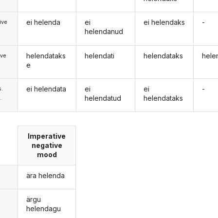
ei helenda
ei
ei helendaks
-
ive
helendanud
helendataks
helendati
helendataks
hele
ive
e
ei helendata
ei
ei
-
s.
helendatud
helendataks
.
Imperative
negative
mood
ära helenda
ärgu
helendagu