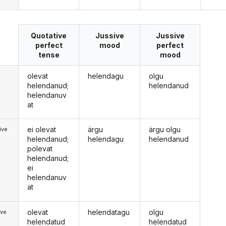
Quotative
Jussive
Jussive
perfect
mood
perfect
tense
mood
olevat
helendagu
olgu
helendanud;
helendanud
helendanuv
at
ei olevat
ärgu
ärgu olgu
ive
helendanud;
helendagu
helendanud
polevat
helendanud;
ei
helendanuv
at
olevat
helendatagu
olgu
ive
helendatud
helendatud