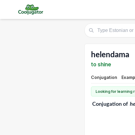
helendama
to shine
Conjugation
Examp
Looking for learning
Conjugation
of
h