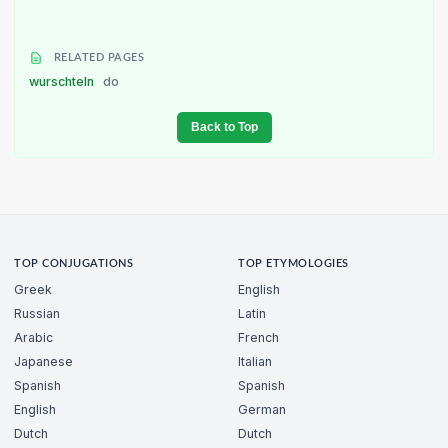
RELATED PAGES
wurschteln
do
Back to Top
TOP CONJUGATIONS
TOP ETYMOLOGIES
Greek
English
Russian
Latin
Arabic
French
Japanese
Italian
Spanish
Spanish
English
German
Dutch
Dutch