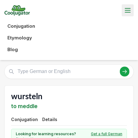
Conjugation
Etymology
Blog
wursteln
to meddle
Conjugation
Details
Looking for learning resources?
Get a full German