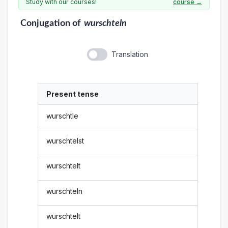
Study with our courses!
course →
Conjugation
of
wurschteln
Translation
Present tense
wurschtle
wurschtelst
wurschtelt
wurschteln
wurschtelt