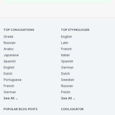
TOP CONJUGATIONS
TOP ETYMOLOGIES
Greek
English
Russian
Latin
Arabic
French
Japanese
Italian
Spanish
Spanish
English
German
Dutch
Dutch
Portuguese
Swedish
French
Russian
German
Polish
See All →
See All →
POPULAR BLOG POSTS
COOLJUGATOR