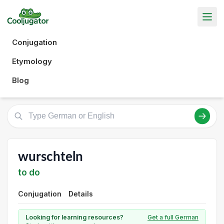
Conjugation
Etymology
Blog
wurschteln
to do
Conjugation
Details
Looking for learning resources?
Get a full German