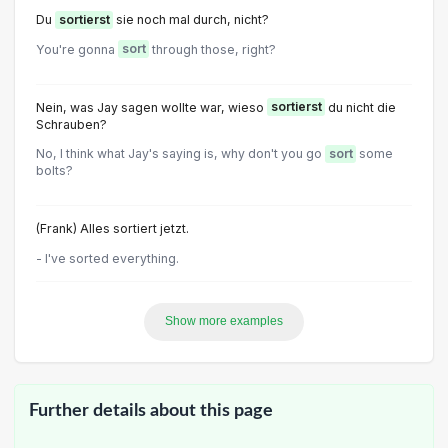
Du
sortierst
sie noch mal durch, nicht?
You're gonna
sort
through those, right?
Nein, was Jay sagen wollte war, wieso
sortierst
du nicht die
Schrauben?
No, I think what Jay's saying is, why don't you go
sort
some
bolts?
(Frank) Alles sortiert jetzt.
- I've sorted everything.
Show more examples
Further details about this page