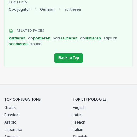
LOCATION
Cooljugator
/
German
/
sortieren
RELATED PAGES
kartieren
do
portieren
port
sautieren
do
sistieren
adjourn
sondieren
sound
Back to Top
TOP CONJUGATIONS
TOP ETYMOLOGIES
Greek
English
Russian
Latin
Arabic
French
Japanese
Italian
Spanish
Spanish