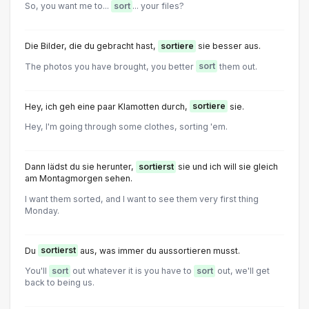
So, you want me to...
sort
... your files?
Die Bilder, die du gebracht hast,
sortiere
sie besser aus.
The photos you have brought, you better
sort
them out.
Hey, ich geh eine paar Klamotten durch,
sortiere
sie.
Hey, I'm going through some clothes, sorting 'em.
Dann lädst du sie herunter,
sortierst
sie und ich will sie gleich
am Montagmorgen sehen.
I want them sorted, and I want to see them very first thing
Monday.
Du
sortierst
aus, was immer du aussortieren musst.
You'll
sort
out whatever it is you have to
sort
out, we'll get
back to being us.