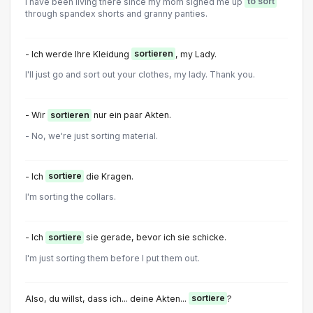
I have been living there since my mom signed me up
to sort
through spandex shorts and granny panties.
- Ich werde Ihre Kleidung
sortieren
, my Lady.
I'll just go and sort out your clothes, my lady. Thank you.
- Wir
sortieren
nur ein paar Akten.
- No, we're just sorting material.
- Ich
sortiere
die Kragen.
I'm sorting the collars.
- Ich
sortiere
sie gerade, bevor ich sie schicke.
I'm just sorting them before I put them out.
Also, du willst, dass ich... deine Akten...
sortiere
?