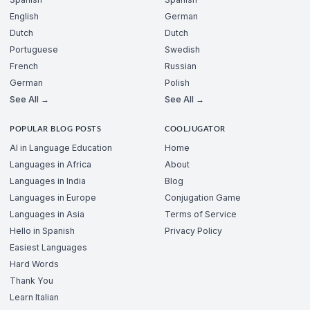
English
German
Dutch
Dutch
Portuguese
Swedish
French
Russian
German
Polish
See All →
See All →
POPULAR BLOG POSTS
COOLJUGATOR
AI in Language Education
Home
Languages in Africa
About
Languages in India
Blog
Languages in Europe
Conjugation Game
Languages in Asia
Terms of Service
Hello in Spanish
Privacy Policy
Easiest Languages
Hard Words
Thank You
Learn Italian