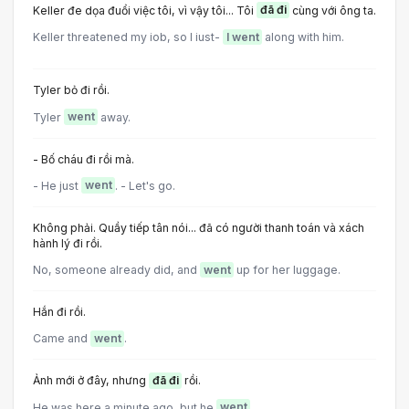
Keller đe dọa đuổi việc tôi, vì vậy tôi... Tôi
đã đi
cùng với ông ta.
Keller threatened my iob, so I iust-
I went
along with him.
Tyler bỏ đi rồi.
Tyler
went
away.
- Bố cháu đi rồi mà.
- He just
went
. - Let's go.
Không phải. Quầy tiếp tân nói... đã có người thanh toán và xách
hành lý đi rồi.
No, someone already did, and
went
up for her luggage.
Hắn đi rồi.
Came and
went
.
Ảnh mới ở đây, nhưng
đã đi
rồi.
He was here a minute ago, but he
went
.