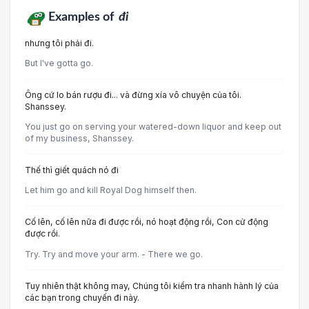
Examples of
đi
nhưng tôi phải đi.
But I've gotta go.
Ông cứ lo bán rượu đi... và đừng xía vô chuyện của tôi.
Shanssey.
You just go on serving your watered-down liquor and keep out
of my business, Shanssey.
Thế thì giết quách nó đi
Let him go and kill Royal Dog himself then.
Cố lên, cố lên nữa đi được rồi, nó hoạt động rồi, Con cử động
được rồi.
Try. Try and move your arm. - There we go.
Tuy nhiên thật không may, Chúng tôi kiểm tra nhanh hành lý của
các bạn trong chuyến đi này.