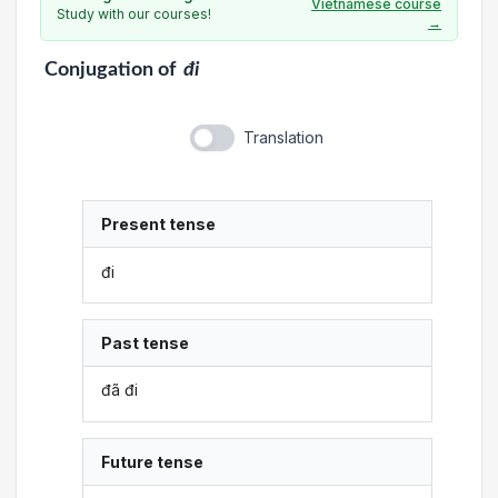
Vietnamese course
Study with our courses!
→
Conjugation
of
đi
Translation
Present tense
đi
Past tense
đã đi
Future tense