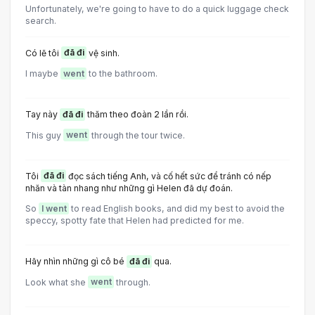
Unfortunately, we're going to have to do a quick luggage check
search.
Có lẽ tôi
đã đi
vệ sinh.
I maybe
went
to the bathroom.
Tay này
đã đi
thăm theo đoàn 2 lần rồi.
This guy
went
through the tour twice.
Tôi
đã đi
đọc sách tiếng Anh, và cố hết sức để tránh có nếp
nhăn và tàn nhang như những gì Helen đã dự đoán.
So
I went
to read English books, and did my best to avoid the
speccy, spotty fate that Helen had predicted for me.
Hãy nhìn những gì cô bé
đã đi
qua.
Look what she
went
through.