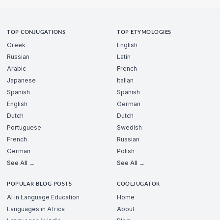
TOP CONJUGATIONS
TOP ETYMOLOGIES
Greek
English
Russian
Latin
Arabic
French
Japanese
Italian
Spanish
Spanish
English
German
Dutch
Dutch
Portuguese
Swedish
French
Russian
German
Polish
See All →
See All →
POPULAR BLOG POSTS
COOLJUGATOR
AI in Language Education
Home
Languages in Africa
About