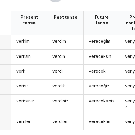
Present
Past tense
Future
Pr
tense
tense
con
t
veririm
verdim
vereceğim
veri
n
verirsin
verdin
vereceksin
veri
n
verir
verdi
verecek
veri
veririz
verdik
vereceğiz
veri
verirsiniz
verdiniz
vereceksiniz
veri
z
verirler
verdiler
verecekler
veriy
r