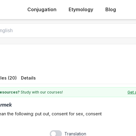
Conjugation
Etymology
Blog
les (20)
Details
 resources?
Study with our courses!
Get 
ermek
an the following: put out, consent for sex, consent
Translation