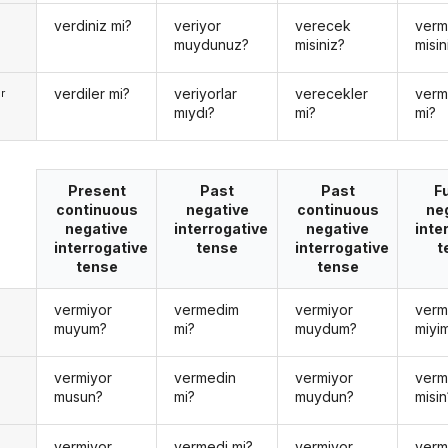
verdiniz mi?
veriyor
verecek
ver
muydunuz?
misiniz?
misin
verdiler mi?
veriyorlar
verecekler
verm
r
mıydı?
mi?
mi?
Present
Past
Past
F
continuous
negative
continuous
ne
negative
interrogative
negative
inte
interrogative
tense
interrogative
t
tense
tense
vermiyor
vermedim
vermiyor
ver
n
muyum?
mi?
muydum?
miyi
vermiyor
vermedin
vermiyor
ver
n
musun?
mi?
muydun?
misin
vermiyor
vermedi mi?
vermiyor
ver