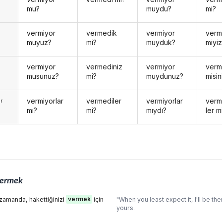
mu?
muydu?
mi?
vermiyor
vermedik
vermiyor
ver
muyuz?
mi?
muyduk?
miyi
vermiyor
vermediniz
vermiyor
ver
musunuz?
mi?
muydunuz?
misin
vermiyorlar
vermediler
vermiyorlar
ver
r
mı?
mi?
mıydı?
ler m
ermek
 zamanda, hakettiğinizi
vermek
için
"When you least expect it, I'll be the
yours.