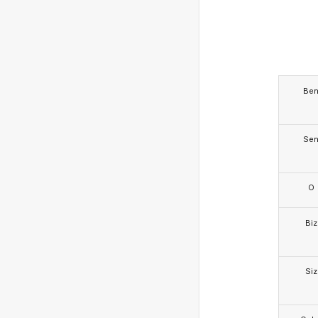
Be
Se
O
Biz
Siz