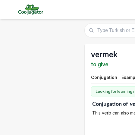
vermek
to give
Conjugation
Examp
Looking for learning
Conjugation
of
v
This verb can also me