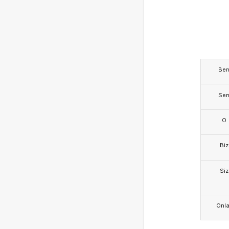
Be
Se
O
Biz
Siz
Onla