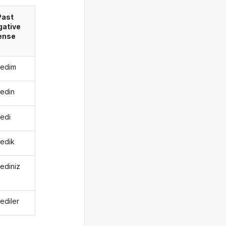
Past
gative
ense
edim
edin
edi
edik
ediniz
ediler