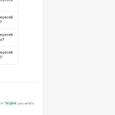
meyecek
z?
meyecek
iz?
meyecek
i?
re "
to give
you what's