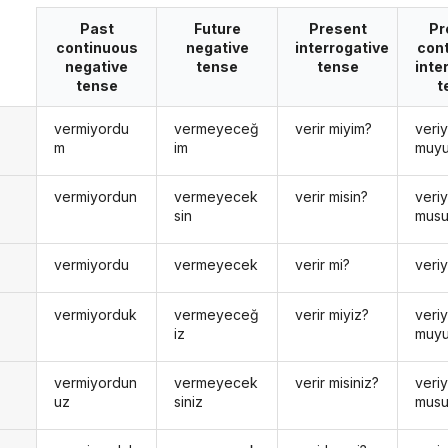
Past
Future
Present
Pr
continuous
negative
interrogative
con
negative
tense
tense
inte
tense
t
vermiyordu
vermeyeceğ
verir miyim?
veri
n
m
im
muy
vermiyordun
vermeyecek
verir misin?
veri
n
sin
musu
vermiyordu
vermeyecek
verir mi?
veri
vermiyorduk
vermeyeceğ
verir miyiz?
veri
iz
muy
vermiyordun
vermeyecek
verir misiniz?
veri
uz
siniz
musu