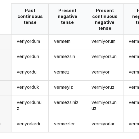
Past
Present
Present
continuous
negative
continuous
ne
tense
tense
negative
t
tense
veriyordum
vermem
vermiyorum
verm
n
veriyordun
vermezsin
vermiyorsun
verm
n
veriyordu
vermez
vermiyor
verm
veriyorduk
vermeyiz
vermiyoruz
verm
veriyordunu
vermezsiniz
vermiyorsun
verm
z
uz
veriyorlardı
vermezler
vermiyorlar
verm
r