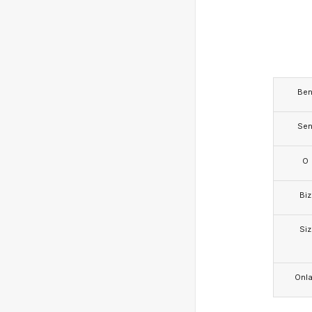
Be
Se
O
Biz
Siz
Onla