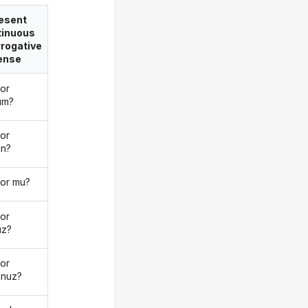
esent
tinuous
rrogative
ense
yor
um?
yor
n?
yor mu?
yor
uz?
yor
nuz?