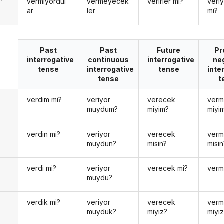
vermiyordul
vermeyecek
verirler mi?
veriy
r
ar
ler
mı?
Past
Past
Future
Pr
interrogative
continuous
interrogative
ne
tense
interrogative
tense
inte
tense
t
verdim mi?
veriyor
verecek
ver
n
muydum?
miyim?
miyi
verdin mi?
veriyor
verecek
ver
n
muydun?
misin?
misin
verdi mi?
veriyor
verecek mi?
verm
muydu?
verdik mi?
veriyor
verecek
ver
muyduk?
miyiz?
miyi