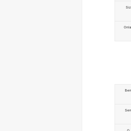
Siz
Onla
Be
Se
O