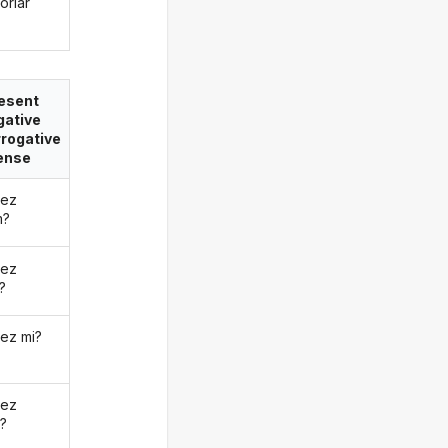
orlar
esent
gative
rrogative
ense
mez
m?
mez
?
ez mi?
mez
z?