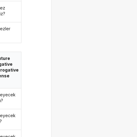
mez
iz?
ezler
uture
gative
rrogative
ense
meyecek
m?
meyecek
?
meyecek