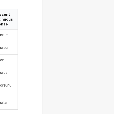
esent
tinuous
ense
yorum
yorsun
yor
yoruz
yorsunu
orlar