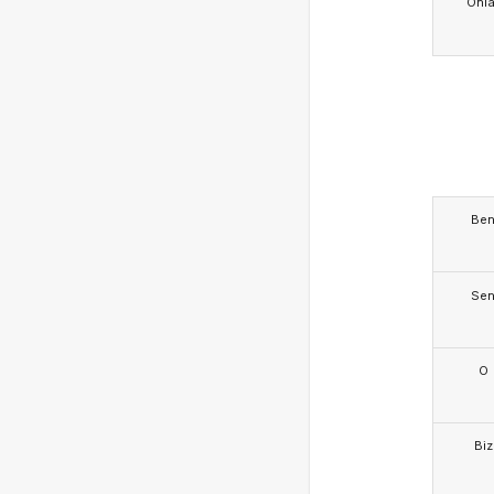
Onla
Be
Se
O
Biz