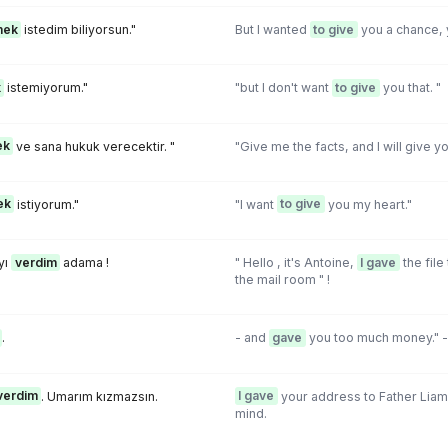
mek
istedim biliyorsun."
But I wanted
to give
you a chance,
k
istemiyorum."
"but I don't want
to give
you that. "
ek
ve sana hukuk verecektir. "
"Give me the facts, and I will give yo
ek
istiyorum."
"l want
to give
you my heart."
yı
verdim
adama !
" Hello , it's Antoine,
I gave
the file
the mail room " !
.
- and
gave
you too much money." -
verdim
. Umarım kızmazsın.
I gave
your address to Father Liam,
mind.