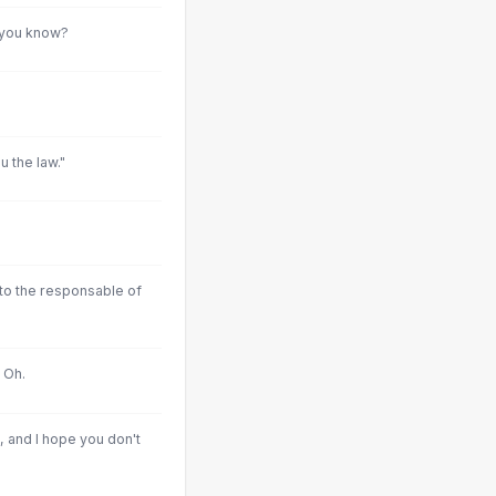
 you know?
u the law."
 to the responsable of
 Oh.
 and I hope you don't