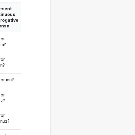
esent
tinuous
rrogative
ense
yor
um?
yor
n?
yor mu?
yor
uz?
yor
nuz?