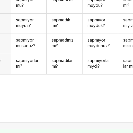
mu?
muydu?
mı?
sapmıyor
sapmadık
sapmıyor
sap
muyuz?
mı?
muyduk?
mıyı
sapmıyor
sapmadınız
sapmıyor
sap
musunuz?
mı?
muydunuz?
mısın
sapmıyorlar
sapmadılar
sapmıyorlar
sap
r
mı?
mı?
mıydı?
lar m