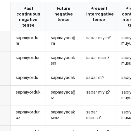
Past
Future
Present
Pr
continuous
negative
interrogative
con
negative
tense
tense
inte
tense
t
sapmıyordu
sapmayacağ
sapar mıyım?
sapı
n
m
ım
muy
sapmıyordun
sapmayacak
sapar mısın?
sapı
n
sın
musu
sapmıyordu
sapmayacak
sapar mı?
sapı
sapmıyorduk
sapmayacağ
sapar mıyız?
sapı
ız
muy
sapmıyordun
sapmayacak
sapar
sapı
uz
sınız
mısınız?
musu