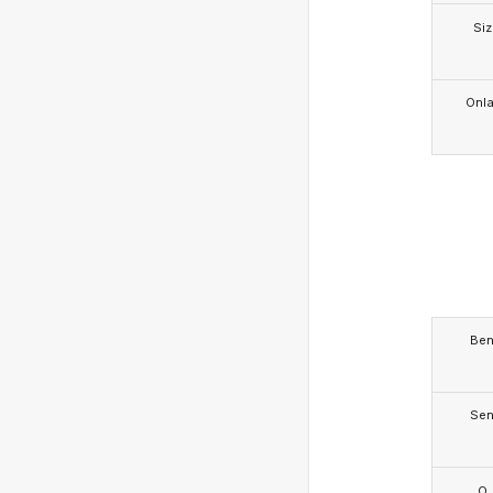
Siz
Onla
Be
Se
O