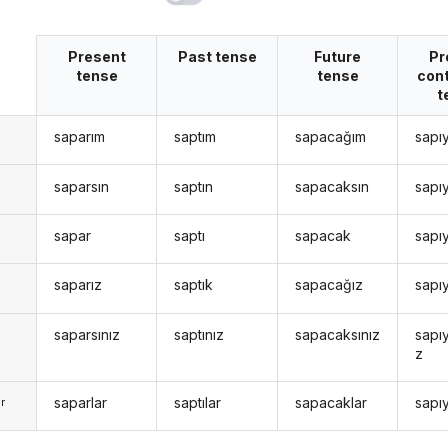
Present
Past tense
Future
Pr
tense
tense
con
t
saparım
saptım
sapacağım
sapı
n
saparsın
saptın
sapacaksın
sapı
n
sapar
saptı
sapacak
sapı
saparız
saptık
sapacağız
sapı
saparsınız
saptınız
sapacaksınız
sapı
z
saparlar
saptılar
sapacaklar
sapıy
r