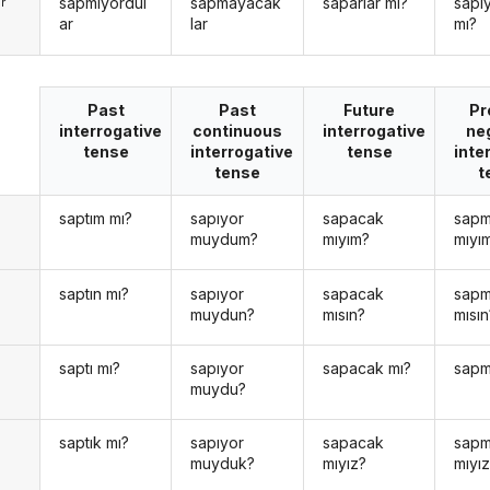
sapmıyordul
sapmayacak
saparlar mı?
sapıy
r
ar
lar
mı?
Past
Past
Future
Pr
interrogative
continuous
interrogative
ne
tense
interrogative
tense
inte
tense
t
saptım mı?
sapıyor
sapacak
sap
n
muydum?
mıyım?
mıyı
saptın mı?
sapıyor
sapacak
sap
n
muydun?
mısın?
mısın
saptı mı?
sapıyor
sapacak mı?
sapm
muydu?
saptık mı?
sapıyor
sapacak
sap
muyduk?
mıyız?
mıyı