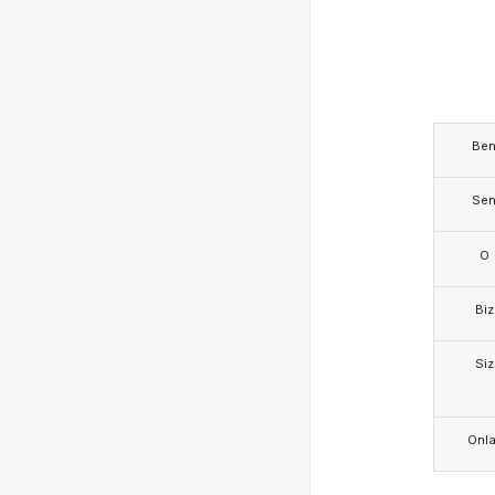
Be
Se
O
Biz
Siz
Onla