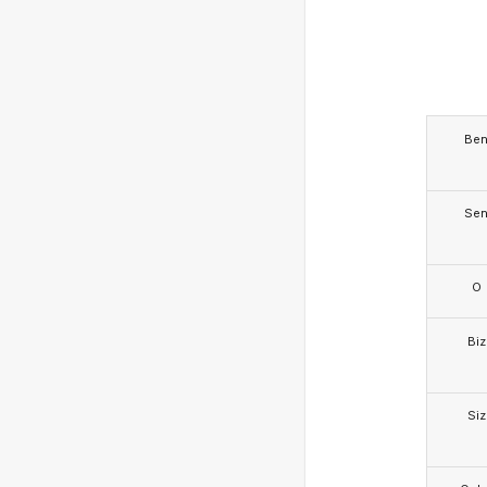
Be
Se
O
Biz
Siz