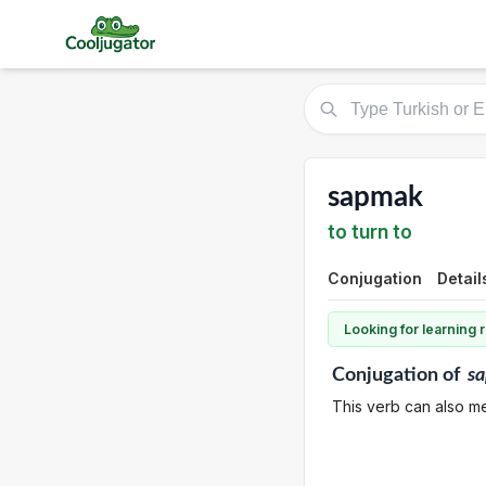
sapmak
to turn to
Conjugation
Detail
Looking for learning
Conjugation
of
s
This verb can also mea