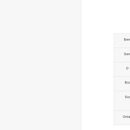
Be
Se
O
Biz
Siz
Onla