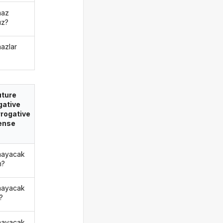
maz
ız?
azlar
uture
gative
rrogative
ense
mayacak
m?
mayacak
?
mayacak