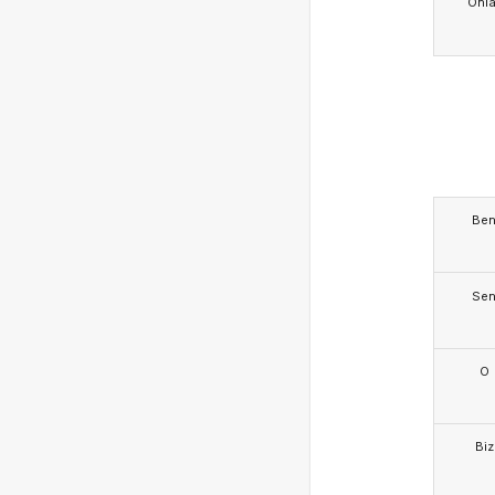
Onla
Be
Se
O
Biz