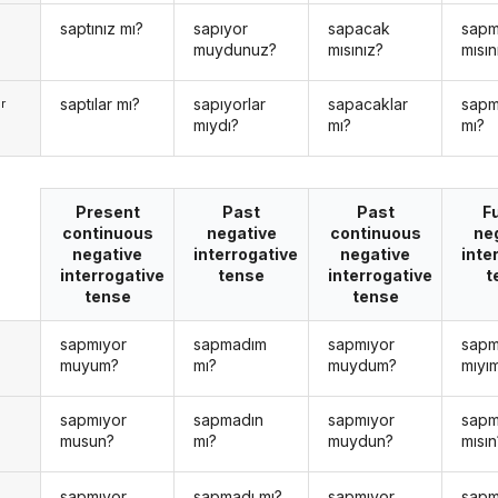
saptınız mı?
sapıyor
sapacak
sap
muydunuz?
mısınız?
mısın
saptılar mı?
sapıyorlar
sapacaklar
sapm
r
mıydı?
mı?
mı?
Present
Past
Past
F
continuous
negative
continuous
ne
negative
interrogative
negative
inte
interrogative
tense
interrogative
t
tense
tense
sapmıyor
sapmadım
sapmıyor
sap
n
muyum?
mı?
muydum?
mıyı
sapmıyor
sapmadın
sapmıyor
sap
n
musun?
mı?
muydun?
mısın
sapmıyor
sapmadı mı?
sapmıyor
sap