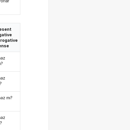
orlar
esent
gative
rrogative
ense
maz
m?
maz
?
az mı?
maz
z?