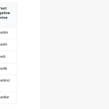
Past
gative
ense
madım
adın
adı
adık
adınız
adılar