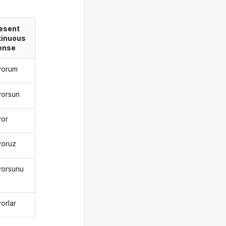
esent
tinuous
ense
yorum
yorsun
yor
yoruz
yorsunu
orlar