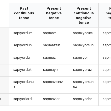
Past
Present
Present
continuous
negative
continuous
ne
tense
tense
negative
t
tense
sapıyordum
sapmam
sapmıyorum
sap
n
sapıyordun
sapmazsın
sapmıyorsun
sapm
n
sapıyordu
sapmaz
sapmıyor
sapm
sapıyorduk
sapmayız
sapmıyoruz
sapm
sapıyordunu
sapmazsınız
sapmıyorsun
sapm
z
uz
sapıyorlardı
sapmazlar
sapmıyorlar
sapm
r