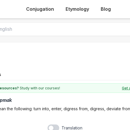
Conjugation
Etymology
Blog
s
 resources?
Study with our courses!
Get 
apmak
n the following: turn into, enter, digress from, digress, deviate fro
Translation