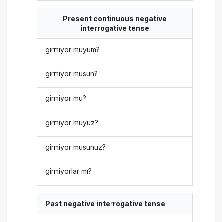
Present continuous negative
interrogative tense
girmiyor muyum?
girmiyor musun?
girmiyor mu?
girmiyor muyuz?
girmiyor musunuz?
girmiyorlar mı?
Past negative interrogative tense