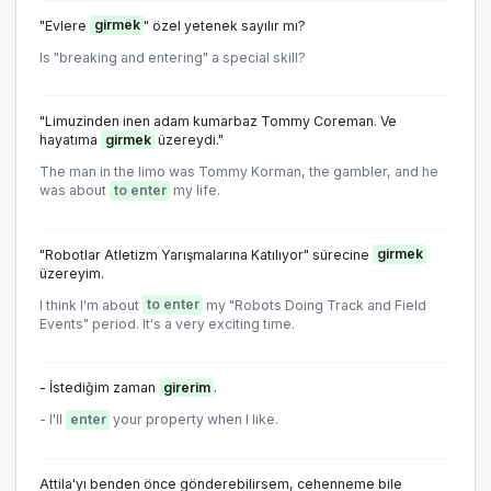
"Evlere
girmek
" özel yetenek sayılır mı?
Is "breaking and entering" a special skill?
"Limuzinden inen adam kumarbaz Tommy Coreman. Ve
hayatıma
girmek
üzereydi."
The man in the limo was Tommy Korman, the gambler, and he
was about
to enter
my life.
"Robotlar Atletizm Yarışmalarına Katılıyor" sürecine
girmek
üzereyim.
I think I'm about
to enter
my "Robots Doing Track and Field
Events" period. It's a very exciting time.
- İstediğim zaman
girerim
.
- I'll
enter
your property when I like.
Attila'yı benden önce gönderebilirsem, cehenneme bile