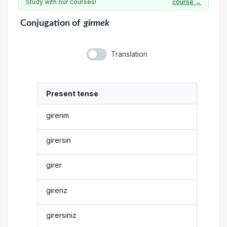
Study with our courses!
course →
Conjugation
of
girmek
Translation
Present tense
girerim
girersin
girer
gireriz
girersiniz