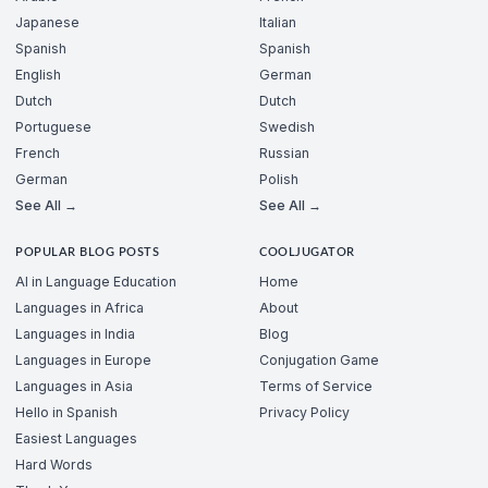
Japanese
Italian
Spanish
Spanish
English
German
Dutch
Dutch
Portuguese
Swedish
French
Russian
German
Polish
See All →
See All →
POPULAR BLOG POSTS
COOLJUGATOR
AI in Language Education
Home
Languages in Africa
About
Languages in India
Blog
Languages in Europe
Conjugation Game
Languages in Asia
Terms of Service
Hello in Spanish
Privacy Policy
Easiest Languages
Hard Words