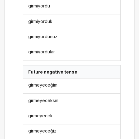
girmiyordu
girmiyorduk
girmiyordunuz
girmiyordular
Future negative tense
girmeyeceğim
girmeyeceksin
girmeyecek
girmeyeceğiz