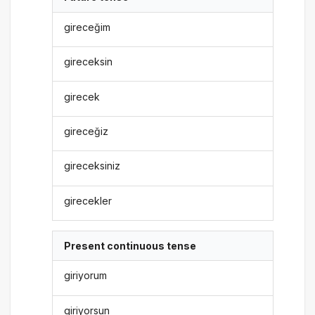
gireceğim
gireceksin
girecek
gireceğiz
gireceksiniz
girecekler
Present continuous tense
giriyorum
giriyorsun