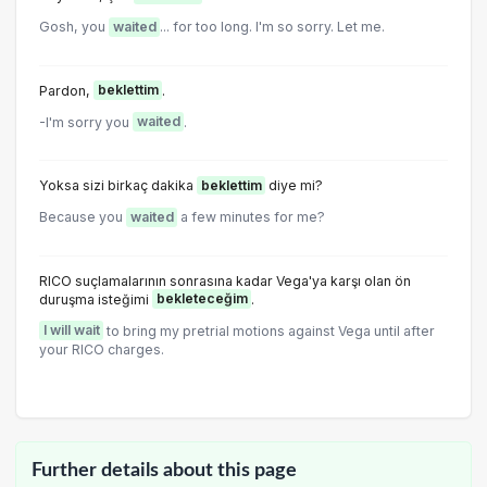
Gosh, you
waited
... for too long. I'm so sorry. Let me.
Pardon,
beklettim
.
-I'm sorry you
waited
.
Yoksa sizi birkaç dakika
beklettim
diye mi?
Because you
waited
a few minutes for me?
RICO suçlamalarının sonrasına kadar Vega'ya karşı olan ön
duruşma isteğimi
bekleteceğim
.
I will wait
to bring my pretrial motions against Vega until after
your RICO charges.
Further details about this page