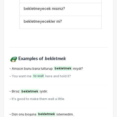
bekletmeyecek misiniz?
bekletmeyecekler mi?
Examples of
bekletmek
- Amacın bunu bana tutturup
bekletmek
miydi?
- You want me
to wait
here and hold it?
- Biraz
bekletmek
iyidir.
- It's good to make them wait a little.
- Dün onu boşuna
bekletmek
istemedim.