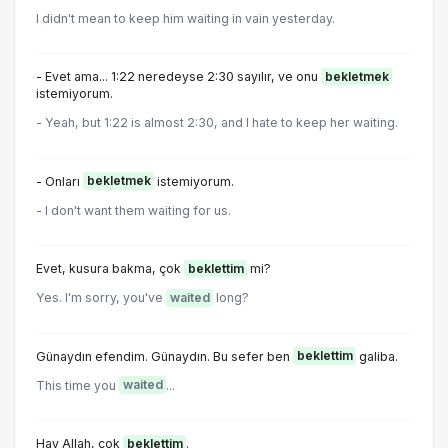
I didn't mean to keep him waiting in vain yesterday.
- Evet ama... 1:22 neredeyse 2:30 sayıIır, ve onu
bekletmek
istemiyorum.
- Yeah, but 1:22 is almost 2:30, and I hate to keep her waiting.
- Onları
bekletmek
istemiyorum.
- I don't want them waiting for us.
Evet, kusura bakma, çok
beklettim
mi?
Yes. I'm sorry, you've
waited
long?
Günaydın efendim. Günaydın. Bu sefer ben
beklettim
galiba.
This time you
waited
...
Hay Allah, çok
beklettim
.