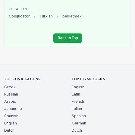
LOCATION
Cooljugator
/
Turkish
/
bekletmek
Back to Top
TOP CONJUGATIONS
TOP ETYMOLOGIES
Greek
English
Russian
Latin
Arabic
French
Japanese
Italian
Spanish
Spanish
English
German
Dutch
Dutch